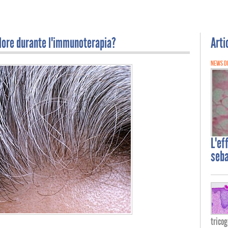
olore durante l'immunoterapia?
Arti
NEWS D
L'ef
seba
tricog