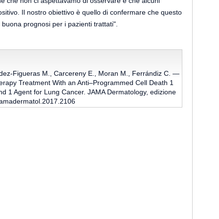
ne che non ci aspettavamo di osservare e che alcuni
sitivo. Il nostro obiettivo è quello di confermare che questo
uona prognosi per i pazienti trattati".
ndez-Figueras M., Carcereny E., Moran M., Ferrándiz C. —
erapy Treatment With an Anti–Programmed Cell Death 1
d 1 Agent for Lung Cancer. JAMA Dermatology, edizione
1/jamadermatol.2017.2106