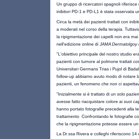
Un gruppo di ricercatori spagnoli riferisc
inibitori PD-1 e PD-L1 è stata osservata u
Circa la metà dei pazienti trattati con ini
a moderati nel corso della terapia. Tuttavia
la ripigmentazione dei capelli non era mai
nell'edizione online di
JAMA Dermatolgoy
"L'obiettivo principale del nostro studio era
pazienti con tumore al polmone trattati con
Universitari Germans Trias i Pujol di Bada
follow-up abbiamo avuto modo di notare la
pazienti, un fenomeno che non ci aspettav
"Inizialmente si è trattato di un solo pazie
avesse fatto riacquistare colore ai suoi cap
hanno portato fotografie precedenti alla te
trattamento. Confrontando le fotografie c
che la ripigmentazione potesse essere un e
La Dr.ssa Rivera e colleghi riferiscono 14 