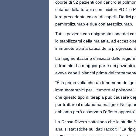
coorte di 52 pazienti con cancro al polmone,
cutanei della terapia con inibitori PD-1 e PD
loro precedente colore di capelli. Dodici p
pembrolizumab e due con atezolizumab.
Tutti i pazienti con ripigmentazione dei ca
lo stabilizzarsi della malattia, ad eccezion
immunoterapia a causa della progressione 
La ripigmentazione è iniziata dalle regioni
e frontale. La maggior parte dei pazienti 
aveva capelli bianchi prima del trattament
"È la prima volta che un fenomeno del gen
immunoterapici per il tumore al polmone", 
che questo tipo di terapia può causare de
per trattare il melanoma maligno. Nel quad
abbiamo però osservato l'effetto opposto"
La Dr.ssa Rivera sottolinea che lo studio 
analisi statistiche sui dati raccolti: "La r