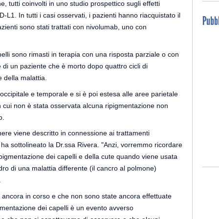
 tutti coinvolti in uno studio prospettico sugli effetti
-L1. In tutti i casi osservati, i pazienti hanno riacquistato il
Pubbl
azienti sono stati trattati con nivolumab, uno con
pelli sono rimasti in terapia con una risposta parziale o con
e di un paziente che è morto dopo quattro cicli di
della malattia.
 occipitale e temporale e si è poi estesa alle aree parietale
in cui non è stata osservata alcuna ripigmentazione non
o.
ere viene descritto in connessione ai trattamenti
ha sottolineato la Dr.ssa Rivera. "Anzi, vorremmo ricordare
pigmentazione dei capelli e della cute quando viene usata
ro di una malattia differente (il cancro al polmone)
.
è ancora in corso e che non sono state ancora effettuate
ipigmentazione dei capelli è un evento avverso