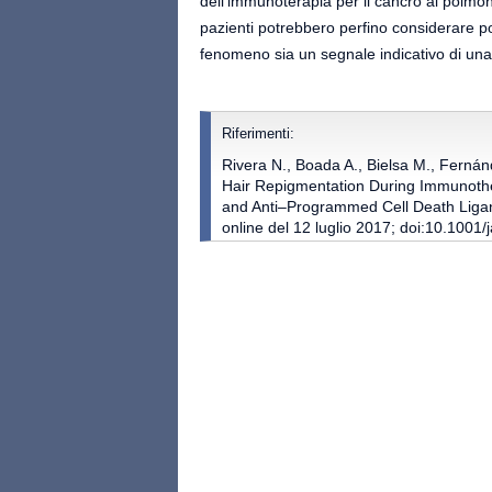
dell'immunoterapia per il cancro al polmo
pazienti potrebbero perfino considerare po
fenomeno sia un segnale indicativo di una b
Riferimenti:
Rivera N., Boada A., Bielsa M., Ferná
Hair Repigmentation During Immunoth
and Anti–Programmed Cell Death Ligan
online del 12 luglio 2017; doi:10.100