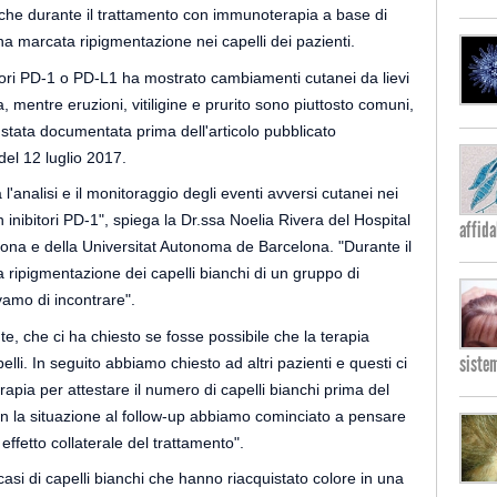
e che durante il trattamento con immunoterapia a base di
na marcata ripigmentazione nei capelli dei pazienti.
bitori PD-1 o PD-L1 ha mostrato cambiamenti cutanei da lievi
, mentre eruzioni, vitiligine e prurito sono piuttosto comuni,
 stata documentata prima dell'articolo pubblicato
del 12 luglio 2017.
 l'analisi e il monitoraggio degli eventi avversi cutanei nei
 inibitori PD-1", spiega la Dr.ssa Noelia Rivera del Hospital
affida
lona e della Universitat Autonoma de Barcelona. "Durante il
 ripigmentazione dei capelli bianchi di un gruppo di
amo di incontrare".
nte, che ci ha chiesto se fosse possibile che la terapia
siste
elli. In seguito abbiamo chiesto ad altri pazienti e questi ci
rapia per attestare il numero di capelli bianchi prima del
on la situazione al follow-up abbiamo cominciato a pensare
ffetto collaterale del trattamento".
casi di capelli bianchi che hanno riacquistato colore in una