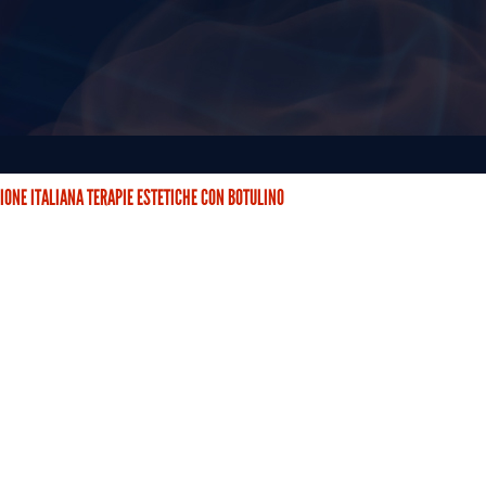
IONE ITALIANA TERAPIE ESTETICHE CON BOTULINO
STETICHE CON BOTULINO (AITEB) È NATA DUE ANNI FA CON…