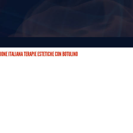
IONE ITALIANA TERAPIE ESTETICHE CON BOTULINO
STETICHE CON BOTULINO (AITEB) È NATA DUE ANNI FA CON…