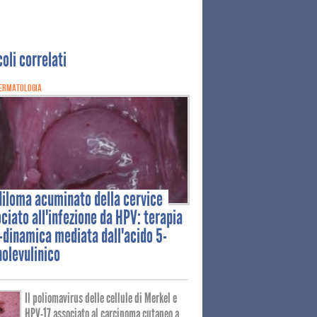
coli correlati
ERMATOLOGIA
diloma
acuminato della cervice
ciato all'infezione da HPV: terapia
-dinamica mediata dall'acido 5-
olevulinico
Il poliomavirus delle cellule di Merkel e
HPV-17 associato al carcinoma cutaneo a