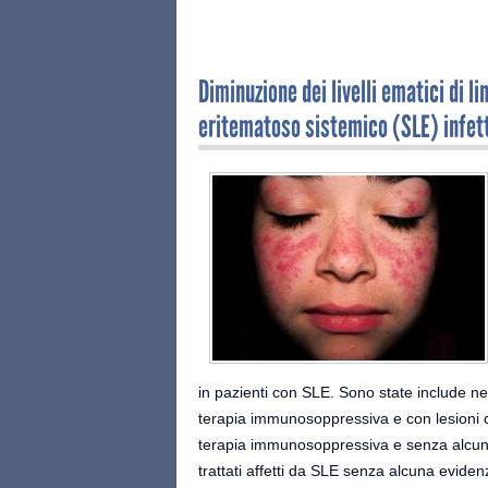
Diminuzione dei livelli ematici di li
eritematoso sistemico (SLE) infett
in pazienti con SLE. Sono state include nel
terapia immunosoppressiva e con lesioni ca
terapia immunosoppressiva e senza alcuna
trattati affetti da SLE senza alcuna eviden