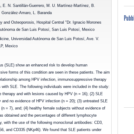
E. N. Santillán-Guerrero, M. U. Martínez-Martínez, B.
R. González-Amaro, L. Baranda
Pubbl
y and Osteoporosis, Hospital Central "Dr. Ignacio Morones
 Autónoma de San Luis Potosí, San Luis Potosí, Mexico
cine, Universidad Autónoma de San Luis Potosí, Ave. V.
LP, Mexico
sus (SLE) show an enhanced risk to develop human
sive forms of this condition are seen in these patients. The aim
 relationship among HPV infection, immunosuppressive therapy
 with SLE. The following individuals were included in the study:
 therapy and with lesions caused by HPV (n = 16); (2) SLE
and no evidence of HPV infection (n = 20); (3) untreated SLE
 (n = 7), and; (4) healthy female subjects without evidence of
was obtained and the percentages of different lymphocyte
, with the use of the following monoclonal antibodies: CD3,
, and CD335 (NKp46). We found that SLE patients under