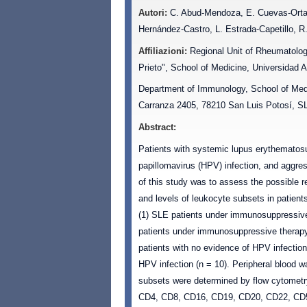
Autori:
C. Abud-Mendoza, E. Cuevas-Orta, 
Hernández-Castro, L. Estrada-Capetillo, 
Affiliazioni:
Regional Unit of Rheumatolog
Prieto", School of Medicine, Universidad
Department of Immunology, School of Medi
Carranza 2405, 78210 San Luis Potosí, S
Abstract:
Patients with systemic lupus erythemato
papillomavirus (HPV) infection, and aggres
of this study was to assess the possible
and levels of leukocyte subsets in patients
(1) SLE patients under immunosuppressive
patients under immunosuppressive therapy 
patients with no evidence of HPV infection
HPV infection (n = 10). Peripheral blood 
subsets were determined by flow cytometry
CD4, CD8, CD16, CD19, CD20, CD22, CD56