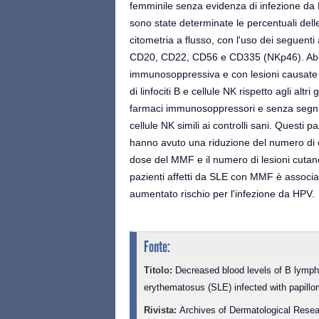
femminile senza evidenza di infezione da 
sono state determinate le percentuali delle
citometria a flusso, con l'uso dei seguen
CD20, CD22, CD56 e CD335 (NKp46). Abbiam
immunosoppressiva e con lesioni causate d
di linfociti B e cellule NK rispetto agli alt
farmaci immunosoppressori e senza segni di
cellule NK simili ai controlli sani. Questi
hanno avuto una riduzione del numero di cel
dose del MMF e il numero di lesioni cutane
pazienti affetti da SLE con MMF è associat
aumentato rischio per l'infezione da HPV.
Fonte:
Titolo:
Decreased blood levels of B lympho
erythematosus (SLE) infected with papill
Rivista:
Archives of Dermatological Resea