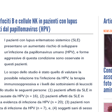
nfociti B e cellule NK in pazienti con lupus
Arti
i dal papillomavirus (HPV)
NEWS D
I pazienti con lupus eritematoso sistemico (SLE)
presentano un aumentato rischio di sviluppare
un'infezione da papillomavirus umano (HPV), e forme
aggressive di questa condizione sono osservate in
questi pazienti.
Con
Lo scopo dello studio è stato quello di valutare la
asso
possibile relazione tra l'infezione da HPV, la terapia
foto
immunosoppressiva e i livelli dei sottoinsiemi di leucociti
amin
lo studio le seguenti persone: (1) pazienti affetti da SLE in
usate da HPV (n = 16), (2) pazienti affetti da SLE in
 evidenza di infezione da HPV (n = 20); (3) pazienti non
za di infezione da HPV (n = 7), e, (4) soggetti sani di sesso