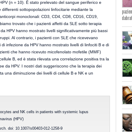
HPV (n = 10). È stato prelevato del sangue periferico e
 differenti sottopopolazioni linfocitarie mediante la
pazien
ti anticorpi monoclonali: CD3, CD4, CD8, CD16, CD19,
dabra
o trovato che i pazienti affetti da SLE sotto terapia
a HPV hanno mostrato livelli significativamente più bassi
ri gruppi. Al contrario, i pazienti con SLE che ricevevano
 infezione da HPV hanno mostrato livelli di linfociti B e di
 pazienti che hanno ricevuto micofenolato mofetile (MMF)
lule B, ed è stata rilevata una correlazione positiva tra la
e da HPV. I nostri dati suggeriscono che la terapia dei
a una diminuzione dei livelli di cellule B e NK e un
cytes and NK cells in patients with systemic lupus
omavirus (HPV)
rch. doi: 10.1007/s00403-012-1258-9