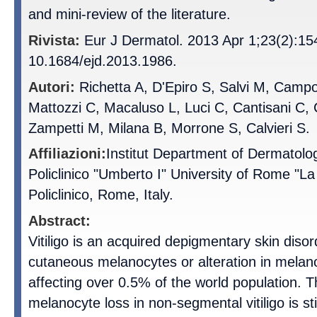
and mini-review of the literature.
Rivista:
Eur J Dermatol. 2013 Apr 1;23(2):154
10.1684/ejd.2013.1986.
Autori:
Richetta A, D'Epiro S, Salvi M, Campol
Mattozzi C, Macaluso L, Luci C, Cantisani C, 
Zampetti M, Milana B, Morrone S, Calvieri S.
Affiliazioni:
Institut Department of Dermatol
Policlinico "Umberto I" University of Rome "La
Policlinico, Rome, Italy.
Abstract:
Vitiligo is an acquired depigmentary skin disor
cutaneous melanocytes or alteration in melano
affecting over 0.5% of the world population. 
melanocyte loss in non-segmental vitiligo is st