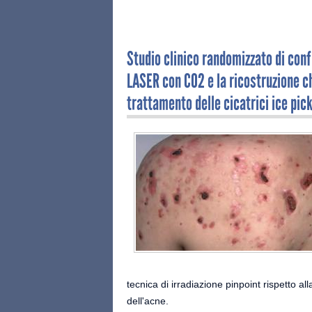
Studio clinico randomizzato di confr
LASER con CO2 e la ricostruzione c
trattamento delle cicatrici ice pick
tecnica di irradiazione pinpoint rispetto a
dell'acne.