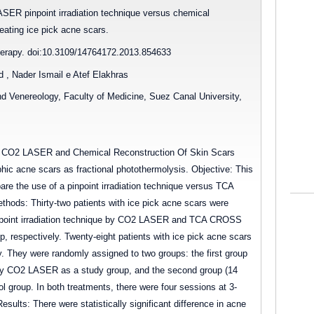
ASER pinpoint irradiation technique versus chemical
eating ice pick acne scars.
herapy. doi:10.3109/14764172.2013.854633
Nader Ismail e Atef Elakhras
d Venereology, Faculty of Medicine, Suez Canal University,
que CO2 LASER and Chemical Reconstruction Of Skin Scars
hic acne scars as fractional photothermolysis. Objective: This
re the use of a pinpoint irradiation technique versus TCA
thods: Thirty-two patients with ice pick acne scars were
 Pinpoint irradiation technique by CO2 LASER and TCA CROSS
p, respectively. Twenty-eight patients with ice pick acne scars
dy. They were randomly assigned to two groups: the first group
on by CO2 LASER as a study group, and the second group (14
 group. In both treatments, there were four sessions at 3-
esults: There were statistically significant difference in acne