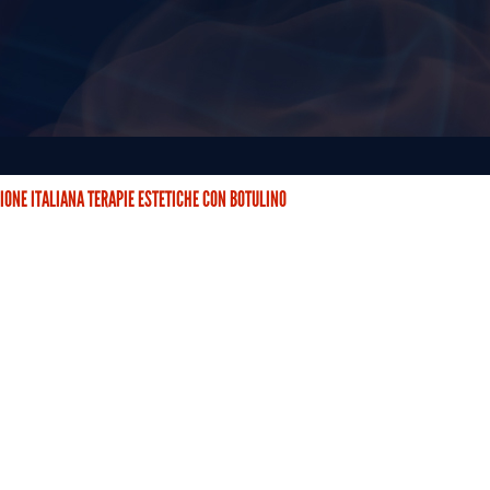
IONE ITALIANA TERAPIE ESTETICHE CON BOTULINO
STETICHE CON BOTULINO (AITEB) È NATA DUE ANNI FA CON…