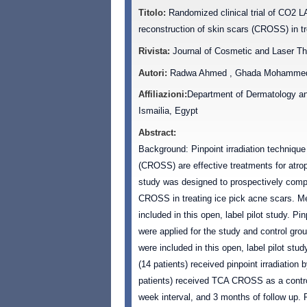
Titolo:
Randomized clinical trial of CO2 L
reconstruction of skin scars (CROSS) in tr
Rivista:
Journal of Cosmetic and Laser T
Autori:
Radwa Ahmed , Ghada Mohammed , 
Affiliazioni:
Department of Dermatology an
Ismailia, Egypt
Abstract:
Background: Pinpoint irradiation techni
(CROSS) are effective treatments for atrop
study was designed to prospectively compa
CROSS in treating ice pick acne scars. Me
included in this open, label pilot study.
were applied for the study and control grou
were included in this open, label pilot stu
(14 patients) received pinpoint irradiati
patients) received TCA CROSS as a control
week interval, and 3 months of follow up. R