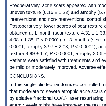
Preoperatively, acne scars appeared with mod
uneven texture (6.15 ± 1.23) and atrophy (5.7
interventional and non-interventional control si
Postoperatively, lower scores of scar texture
obtained at 1 month (scar texture 4.31 ± 1.33
4.08 ± 1.38, P < 0.0001), at 3 months (scar t
0.0001; atrophy 3.97 ± 2.08, P < 0.0001), an
texture 3.89 ± 1.7, P < 0.0001; atrophy 3.56 
Patients were satisfied with treatments and ev
be mild or moderately improved. Adverse effe
CONCLUSIONS:
In this single-blinded randomized controlled t
that moderate to severe atrophic acne scars 
by ablative fractional CO(2) laser resurfacing
energy levels might have improved the results