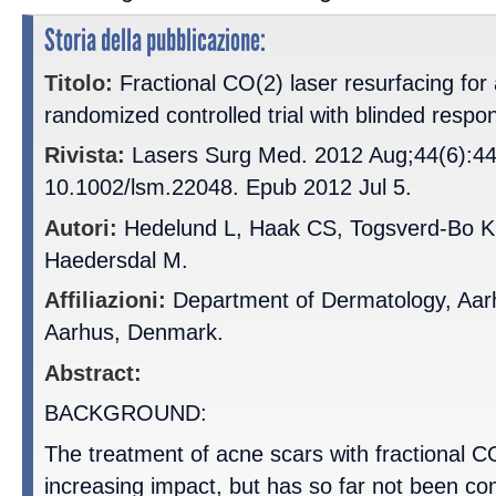
Storia della pubblicazione:
Titolo:
Fractional CO(2) laser resurfacing for 
randomized controlled trial with blinded respo
Rivista:
Lasers Surg Med. 2012 Aug;44(6):447
10.1002/lsm.22048. Epub 2012 Jul 5.
Autori:
Hedelund L, Haak CS, Togsverd-Bo K,
Haedersdal M.
Affiliazioni:
Department of Dermatology, Aarhu
Aarhus, Denmark.
Abstract:
BACKGROUND:
The treatment of acne scars with fractional CO
increasing impact, but has so far not been co