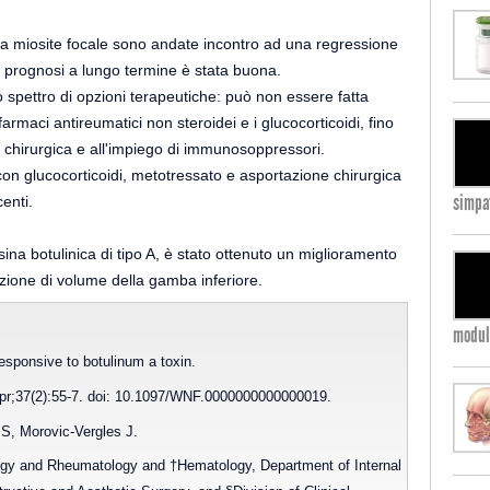
ella miosite focale sono andate incontro ad una regressione
a prognosi a lungo termine è stata buona.
 spettro di opzioni terapeutiche: può non essere fatta
farmaci antireumatici non steroidei e i glucocorticoidi, fino
ne chirurgica e all'impiego di immunosoppressori.
 con glucocorticoidi, metotressato e asportazione chirurgica
simpa
centi.
ossina botulinica di tipo A, è stato ottenuto un miglioramento
duzione di volume della gamba inferiore.
modula
esponsive to botulinum a toxin.
pr;37(2):55-7. doi: 10.1097/WNF.0000000000000019.
 S, Morovic-Vergles J.
logy and Rheumatology and †Hematology, Department of Internal