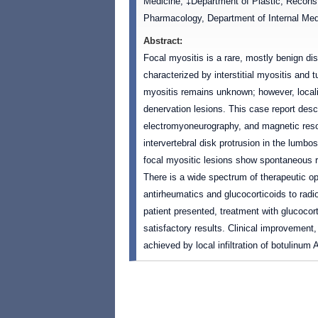
Medicine, ‡Department of Plastic, Reconstr
Pharmacology, Department of Internal Medi
Abstract:
Focal myositis is a rare, mostly benign di
characterized by interstitial myositis and
myositis remains unknown; however, local
denervation lesions. This case report descr
electromyoneurography, and magnetic reso
intervertebral disk protrusion in the lumbo
focal myositic lesions show spontaneous r
There is a wide spectrum of therapeutic op
antirheumatics and glucocorticoids to rad
patient presented, treatment with glucocor
satisfactory results. Clinical improvement,
achieved by local infiltration of botulinum A