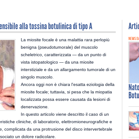
ensibile alla tossina botulinica di tipo A
Arti
NEWS D
La miosite focale è una malattia rara perlopiù
benigna (pseudotumorale) del muscolo
scheletrico, caratterizzata — da un punto di
vista istopatologico — da una miosite
interstiziale e da un allargamento tumorale di un
singolo muscolo.
Ancora oggi non è chiara l'esatta eziologia della
Nat
miosite focale; tuttavia, si pesa che la miopatia
Botu
localizzata possa essere causata da lesioni di
denervazione.
In questo articolo viene descritto il caso di un
ristiche cliniche, di laboratorio, elettromioneurografiche e
e, complicata da una protrusione del disco intervertebrale
sociato un dolore radicolare.