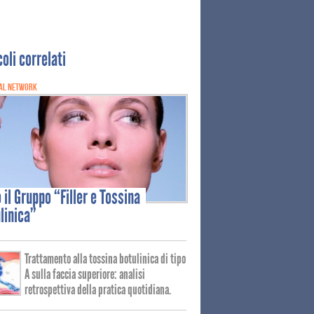
coli correlati
AL NETWORK
o
il Gruppo “Filler e Tossina
linica”
Trattamento alla tossina botulinica di tipo
A sulla faccia superiore: analisi
retrospettiva della pratica quotidiana.