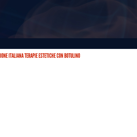
IONE ITALIANA TERAPIE ESTETICHE CON BOTULINO
STETICHE CON BOTULINO (AITEB) È NATA DUE ANNI FA CON…