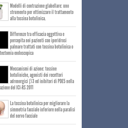
Modelli di contrazione glabellare: uno
strumento per ottimizzare il trattamento
alla tossina botulinica.
Differenze tra efficacia oggettiva e
percepita nei pazienti con iperidrosi
palmare trattati con tossina botulinica o
tectomia endoscopica
Meccanismi di azione: tossine
botuliniche, agonisti dei recettori
adrenergici β3 ed inibitori di PDE5 nella
zione del ICI-RS 2011
La tossina botulinica per migliorare la
simmetria facciale inferiore nella paralisi
del nervo facciale