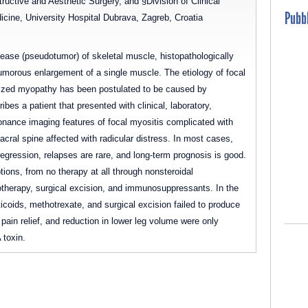
uctive and Aesthetic Surgery, and §Division of Clinical
Pubbl
cine, University Hospital Dubrava, Zagreb, Croatia
sease (pseudotumor) of skeletal muscle, histopathologically
 tumorous enlargement of a single muscle. The etiology of focal
ized myopathy has been postulated to be caused by
ibes a patient that presented with clinical, laboratory,
nance imaging features of focal myositis complicated with
sacral spine affected with radicular distress. In most cases,
egression, relapses are rare, and long-term prognosis is good.
tions, from no therapy at all through nonsteroidal
iotherapy, surgical excision, and immunosuppressants. In the
ticoids, methotrexate, and surgical excision failed to produce
 pain relief, and reduction in lower leg volume were only
 toxin.