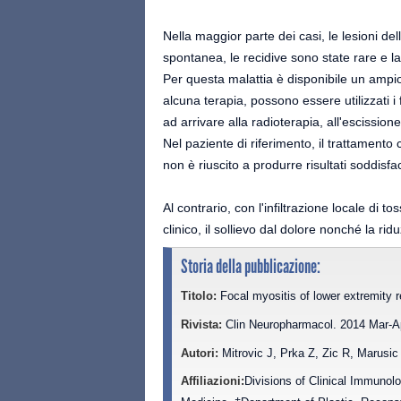
Nella maggior parte dei casi, le lesioni d
spontanea, le recidive sono state rare e l
Per questa malattia è disponibile un ampio
alcuna terapia, possono essere utilizzati i 
ad arrivare alla radioterapia, all'escissio
Nel paziente di riferimento, il trattamento
non è riuscito a produrre risultati soddisfa
Al contrario, con l'infiltrazione locale di t
clinico, il sollievo dal dolore nonché la ri
Storia della pubblicazione:
Titolo:
Focal myositis of lower extremity r
Rivista:
Clin Neuropharmacol. 2014 Mar-A
Autori:
Mitrovic J, Prka Z, Zic R, Marusic
Affiliazioni:
Divisions of Clinical Immuno