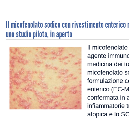
Il micofenolato sodico con rivestimento enterico n
uno studio pilota, in aperto
Il micofenolato
agente immuno
medicina dei tra
micofenolato s
formulazione c
enterico (EC-M
confermata in a
infiammatorie t
atopica e lo S