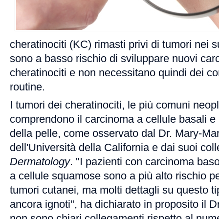
cheratinociti (KC) rimasti privi di tumori nei 
sono a basso rischio di sviluppare nuovi car
cheratinociti e non necessitano quindi dei con
routine.
I tumori dei cheratinociti, le più comuni neop
comprendono il carcinoma a cellule basali e
della pelle, come osservato dal Dr. Mary-Ma
dell'Università della California e dai suoi col
Dermatology
. "I pazienti con carcinoma bas
a cellule squamose sono a più alto rischio pe
tumori cutanei, ma molti dettagli su questo ti
ancora ignoti", ha dichiarato in proposito il
non sono chiari collegamenti rispetto al nume