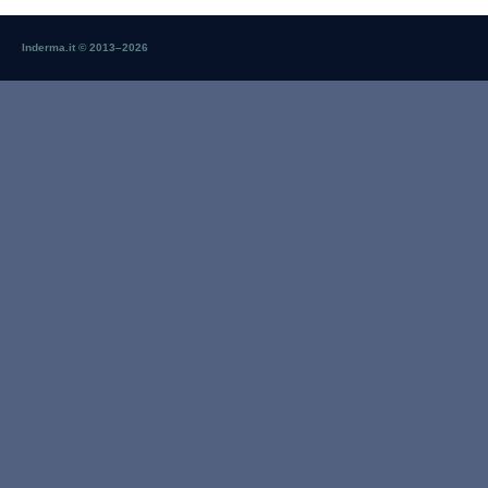
Inderma.it © 2013–
2026