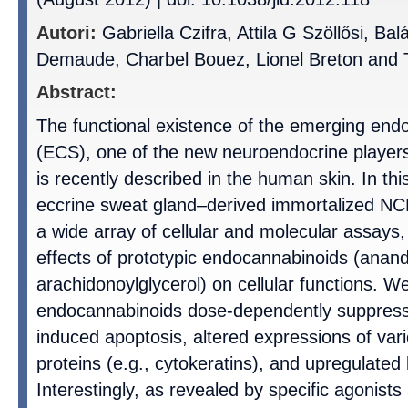
Autori:
Gabriella Czifra, Attila G Szöllősi, Bal
Demaude, Charbel Bouez, Lionel Breton and 
Abstract:
The functional existence of the emerging en
(ECS), one of the new neuroendocrine players
is recently described in the human skin. In th
eccrine sweat gland–derived immortalized NC
a wide array of cellular and molecular assays,
effects of prototypic endocannabinoids (anan
arachidonoylglycerol) on cellular functions. W
endocannabinoids dose-dependently suppresse
induced apoptosis, altered expressions of var
proteins (e.g., cytokeratins), and upregulated l
Interestingly, as revealed by specific agonist