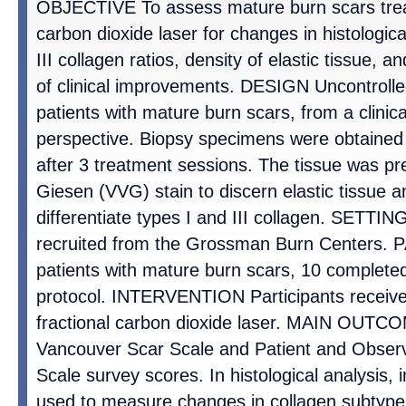
OBJECTIVE To assess mature burn scars treat
carbon dioxide laser for changes in histological
III collagen ratios, density of elastic tissue, 
of clinical improvements. DESIGN Uncontrolle
patients with mature burn scars, from a clinica
perspective. Biopsy specimens were obtained
after 3 treatment sessions. The tissue was pr
Giesen (VVG) stain to discern elastic tissue a
differentiate types I and III collagen. SETTI
recruited from the Grossman Burn Centers.
patients with mature burn scars, 10 completed
protocol. INTERVENTION Participants receive
fractional carbon dioxide laser. MAIN OU
Vancouver Scar Scale and Patient and Obser
Scale survey scores. In histological analysis,
used to measure changes in collagen subtype a