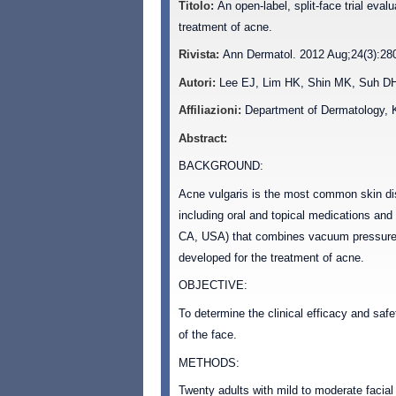
Titolo:
An open-label, split-face trial eval
treatment of acne.
Rivista:
Ann Dermatol. 2012 Aug;24(3):280
Autori:
Lee EJ, Lim HK, Shin MK, Suh DH
Affiliazioni:
Department of Dermatology, K
Abstract:
BACKGROUND:
Acne vulgaris is the most common skin dis
including oral and topical medications and
CA, USA) that combines vacuum pressure 
developed for the treatment of acne.
OBJECTIVE:
To determine the clinical efficacy and saf
of the face.
METHODS:
Twenty adults with mild to moderate facia