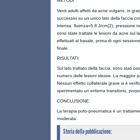
METODI:
Venti adulti affetti da acne vulgaris, in g
successivi su un unico lato della faccia c
intensa: fluenza=5.8 J/cm(2); pressione ne
sono state trattate le lesioni da acne sul l
effettuati al basale, prima di ogni session
finale.
RISULTATI:
Sul lato trattato della faccia, sono stati oss
numero delle lesioni stesse. La maggior pa
Nessun effetto collaterale grave si è verif
sperimentato un eritema transitorio, porp
CONCLUSIONE:
La terapia poto-pneumatica è un trattament
moderata.
Storia della pubblicazione: