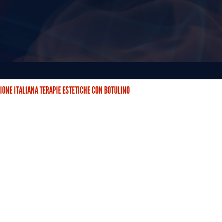
IONE ITALIANA TERAPIE ESTETICHE CON BOTULINO
STETICHE CON BOTULINO (AITEB) È NATA DUE ANNI FA CON…