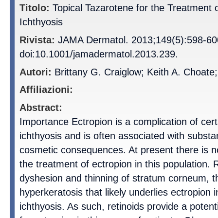
Titolo:
Topical Tazarotene for the Treatment o
Ichthyosis
Rivista:
JAMA Dermatol. 2013;149(5):598-60
doi:10.1001/jamadermatol.2013.239.
Autori:
Brittany G. Craiglow; Keith A. Choate
Affiliazioni:
Abstract:
Importance Ectropion is a complication of cer
ichthyosis and is often associated with substa
cosmetic consequences. At present there is no
the treatment of ectropion in this population.
dyshesion and thinning of stratum corneum, t
hyperkeratosis that likely underlies ectropion i
ichthyosis. As such, retinoids provide a potent