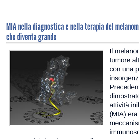
MIA nella diagnostica e nella terapia del melanom
che diventa grande
Il melano
tumore al
con una p
insorgenz
Preceden
dimostrat
attività i
(MIA) era 
meccanis
immunoso