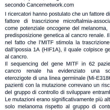
secondo Cancernetwork.com
I ricercatori hanno postulato che un fattore d
fattore di trascrizione microftalmia-assoc
come potenziale oncogene del melanoma, 
predisposizione genetica al cancro renale. I
nel fatto che l’MITF stimola la trascrizione
dall’ipossia 1A (HIF1A), il quale colpisce gen
al cancro.
Il sequencing del gene MITF in 62 pazi
cancro renale ha evidenziato una sos
eterozigote di una linea germinale (Mi-E318K
pazienti con la mutazione correvano un ris
del gruppo di controllo di sviluppare entram
Le mutazioni erano significativamente più al
solo melanoma rispetto al gruppo di cont