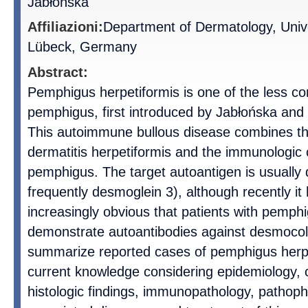
Jabłońska
Affiliazioni:
Department of Dermatology, Unive
Lübeck, Germany
Abstract:
Pemphigus herpetiformis is one of the less 
pemphigus, first introduced by Jabłońska and 
This autoimmune bullous disease combines the 
dermatitis herpetiformis and the immunologic c
pemphigus. The target autoantigen is usually 
frequently desmoglein 3), although recently i
increasingly obvious that patients with pemphi
demonstrate autoantibodies against desmocoll
summarize reported cases of pemphigus herpe
current knowledge considering epidemiology, cl
histologic findings, immunopathology, pathoph