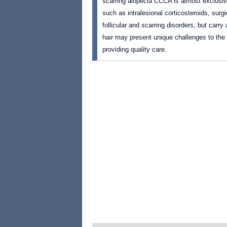
scarring alopecia CCCA is almost exclusiv
such as intralesional corticosteroids, surg
follicular and scarring disorders, but carr
hair may present unique challenges to the 
providing quality care.