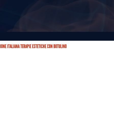
IONE ITALIANA TERAPIE ESTETICHE CON BOTULINO
STETICHE CON BOTULINO (AITEB) È NATA DUE ANNI FA CON…