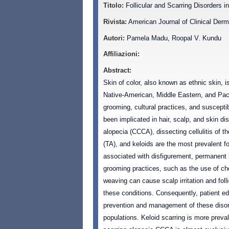
Titolo:
Follicular and Scarring Disorders 
Rivista:
American Journal of Clinical Derm
Autori:
Pamela Madu, Roopal V. Kundu
Affiliazioni:
Abstract:
Skin of color, also known as ethnic skin, i
Native-American, Middle Eastern, and Paci
grooming, cultural practices, and susceptib
been implicated in hair, scalp, and skin dis
alopecia (CCCA), dissecting cellulitis of t
(TA), and keloids are the most prevalent fo
associated with disfigurement, permanent ha
grooming practices, such as the use of che
weaving can cause scalp irritation and fol
these conditions. Consequently, patient ed
prevention and management of these disord
populations. Keloid scarring is more preval