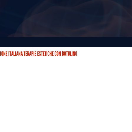
IONE ITALIANA TERAPIE ESTETICHE CON BOTULINO
STETICHE CON BOTULINO (AITEB) È NATA DUE ANNI FA CON…