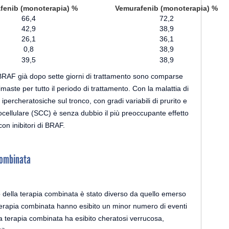
fenib (monoterapia) %
Vemurafenib (monoterapia) %
66,4
72,2
42,9
38,9
26,1
36,1
0,8
38,9
39,5
38,9
 BRAF già dopo sette giorni di trattamento sono comparse
maste per tutto il periodo di trattamento. Con la malattia di
ipercheratosiche sul tronco, con gradi variabili di prurito e
cellulare (SCC) è senza dubbio il più preoccupante effetto
on inibitori di BRAF.
 combinata
ito della terapia combinata è stato diverso da quello emerso
a terapia combinata hanno esibito un minor numero di eventi
la terapia combinata ha esibito cheratosi verrucosa,