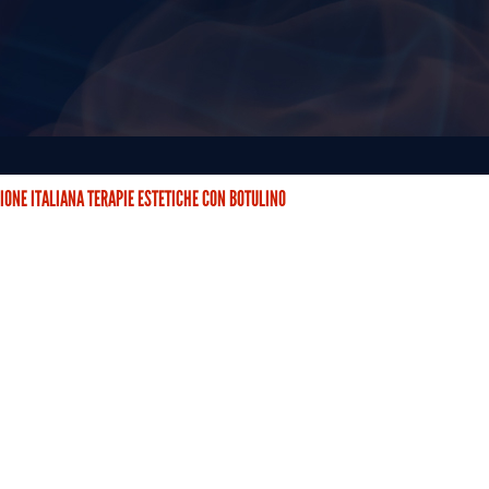
IONE ITALIANA TERAPIE ESTETICHE CON BOTULINO
STETICHE CON BOTULINO (AITEB) È NATA DUE ANNI FA CON…