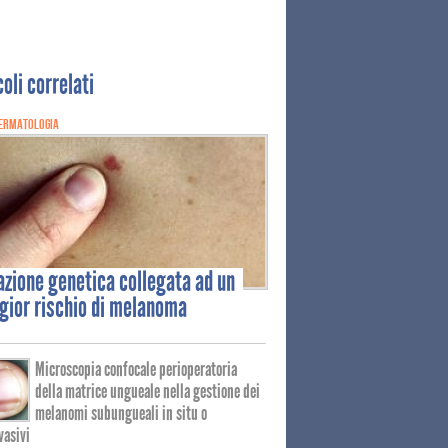
coli correlati
ERMATOLOGIA
azione
genetica collegata ad un
ior rischio di melanoma
Microscopia confocale perioperatoria
della matrice ungueale nella gestione dei
melanomi subungueali in situ o
vasivi