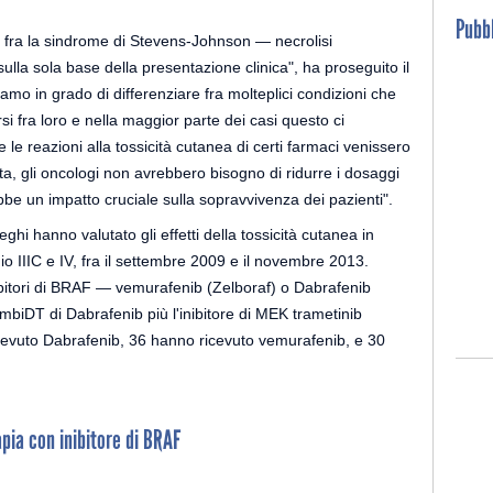
Pubbl
e fra la sindrome di Stevens-Johnson — necrolisi
ulla sola base della presentazione clinica", ha proseguito il
mo in grado di differenziare fra molteplici condizioni che
si fra loro e nella maggior parte dei casi questo ci
e le reazioni alla tossicità cutanea di certi farmaci venissero
ata, gli oncologi non avrebbero bisogno di ridurre i dosaggi
bbe un impatto cruciale sulla sopravvivenza dei pazienti".
ghi hanno valutato gli effetti della tossicità cutanea in
o IIIC e IV, fra il settembre 2009 e il novembre 2013.
bitori di BRAF — vemurafenib (Zelboraf) o Dabrafenib
mbiDT di Dabrafenib più l'inibitore di MEK trametinib
icevuto Dabrafenib, 36 hanno ricevuto vemurafenib, e 30
pia con inibitore di BRAF