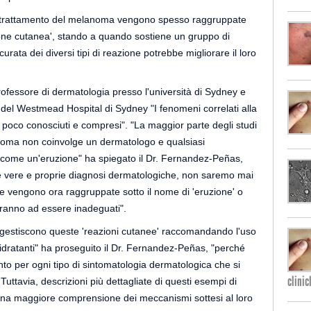
 il trattamento del melanoma vengono spesso raggruppate
ione cutanea', stando a quando sostiene un gruppo di
urata dei diversi tipi di reazione potrebbe migliorare il loro
fessore di dermatologia presso l'università di Sydney e
 del Westmead Hospital di Sydney "I fenomeni correlati alla
 poco conosciuti e compresi". "La maggior parte degli studi
lanoma non coinvolge un dermatologo e qualsiasi
 come un'eruzione" ha spiegato il Dr. Fernandez-Peñas,
e vere e proprie diagnosi dermatologiche, non saremo mai
che vengono ora raggruppate sotto il nome di 'eruzione' o
eranno ad essere inadeguati".
gi gestiscono queste 'reazioni cutanee' raccomandando l'uso
ni idratanti" ha proseguito il Dr. Fernandez-Peñas, "perché
nto per ogni tipo di sintomatologia dermatologica che si
clinic
Tuttavia, descrizioni più dettagliate di questi esempi di
una maggiore comprensione dei meccanismi sottesi al loro