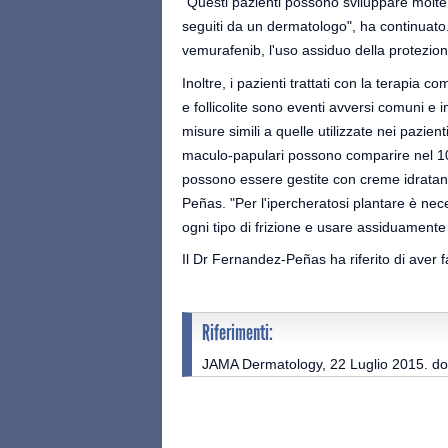
"Questi pazienti possono sviluppare molte
seguiti da un dermatologo", ha continuato. 
vemurafenib, l'uso assiduo della protezione
Inoltre, i pazienti trattati con la terapi
e follicolite sono eventi avversi comuni 
misure simili a quelle utilizzate nei pazien
maculo-papulari possono comparire nel 10-20
possono essere gestite con creme idratanti 
Peñas. "Per l'ipercheratosi plantare è nece
ogni tipo di frizione e usare assiduamente 
Il Dr Fernandez-Peñas ha riferito di aver f
Riferimenti:
JAMA Dermatology, 22 Luglio 2015. d