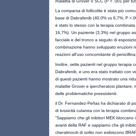
malattia di Grover o SCC (P < .001 per tutt
La comparsa di follicolite è stata più co
base di Dabrafenib (40,0% vs 6,7%; P <.001
è stato lo stesso con la terapia combinat
16,7%). Un paziente (3,3%) nel gruppo as
facciale e del tronco a seguito di esposiz
combinazione hanno sviluppato eruzioni mac
reazioni all'uso concomitante di penicillina
Inoltre, sette pazienti nel gruppo terapia
Dabrafenib, e uno era stato trattato con 
di questi pazienti hanno mostrato una rid
malattie Grover e ipercheratosi plantare, 
delle problematiche preesistenti.
il Dr. Fernandez-Peñas ha dichiarato di pote
di tossicità cutanea con la terapia combin
"Sappiamo che gli inibitori MEK bloccan
avanti della RAF e sappiamo che gli inibit
cheratinociti di solito non esibiscono BRA