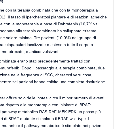
i).
mune con la terapia combinata che con la monoterapia a
). Il tasso di ipercheratosi plantare e di reazioni acneiche
a e con la monoterapia a base di Dabrafenib (16,7% vs
segnato alla terapia combinata ha sviluppato eritema
ione solare minima. Tre pazienti (10.0%) nel gruppo di
ulopapulari localizzate o estese a tutto il corpo o
, metotrexato, e anticonvulsivanti.
 combinata erano stati precedentemente trattati con
vemurafenib. Dopo il passaggio alla terapia combinata, due
uzione nella frequenza di SCC, cheratosi verrucosa,
mentre sei pazienti hanno esibito una completa risoluzione
r offrire solo delle ipotesi circa il minor numero di eventi
ata rispetto alla monoterapia con inibitore di BRAF:
o il pathway metabolico RAS-RAF-MEK-ERK un passo più
ori di BRAF mutante stimolano il BRAF wild-type. I
F mutante e il pathway metabolico è stimolato nei pazienti