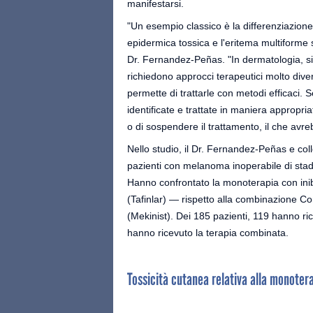
manifestarsi.
"Un esempio classico è la differenziazion
epidermica tossica e l'eritema multiforme s
Dr. Fernandez-Peñas. "In dermatologia, sia
richiedono approcci terapeutici molto diver
permette di trattarle con metodi efficaci. S
identificate e trattate in maniera appropri
o di sospendere il trattamento, il che avre
Nello studio, il Dr. Fernandez-Peñas e colle
pazienti con melanoma inoperabile di stadi
Hanno confrontato la monoterapia con ini
(Tafinlar) — rispetto alla combinazione Co
(Mekinist). Dei 185 pazienti, 119 hanno r
hanno ricevuto la terapia combinata.
Tossicità cutanea relativa alla monotera