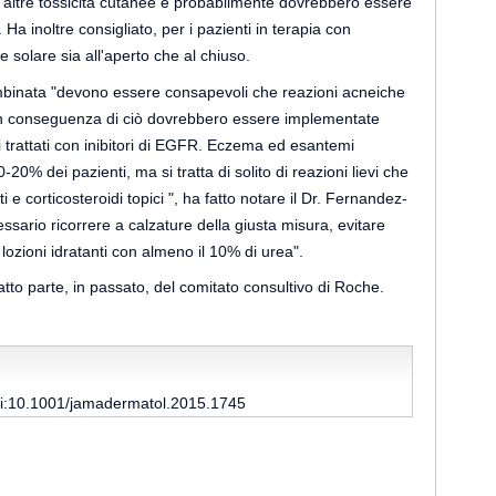
 altre tossicità cutanee e probabilmente dovrebbero essere
Ha inoltre consigliato, per i pazienti in terapia con
 solare sia all'aperto che al chiuso.
a combinata "devono essere consapevoli che reazioni acneiche
e in conseguenza di ciò dovrebbero essere implementate
ti trattati con inibitori di EGFR. Eczema ed esantemi
% dei pazienti, ma si tratta di solito di reazioni lievi che
e corticosteroidi topici ", ha fatto notare il Dr. Fernandez-
ssario ricorrere a calzature della giusta misura, evitare
lozioni idratanti con almeno il 10% di urea".
atto parte, in passato, del comitato consultivo di Roche.
oi:10.1001/jamadermatol.2015.1745