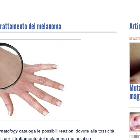
l trattamento del melanoma
Arti
NEWS D
Mut
magg
matology
cataloga le possibili reazioni dovute alla tossicità
minin
ti per il trattamento del melanoma metastatico