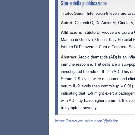
Storia della pubblicazione
Titolo:
Serum Interleukin-9 levels are assoc
Autori:
Ciprandi G, De Amici M, Giunta V,
Affiliazioni:
Istituto Di Ricovero e Cura a 
Martino di Genova, Genoa, Italy Hospital P
Istituto Di Ricovero e Cura a Carattere Scie
Abstract:
Atopic dermatitis (AD) is an inf
immune response. Th9 cells are a sub-popul
investigated the role of IL-9 in AD. This s
Serum IL-9 levels were measured and clin
serum IL-9 levels than controls (p = 0.01). 
indicating that IL-9 might exert a pathoge
with AD may have higher serum IL-9 levels t
to symptom severity.
https://www.youtube.com/@djfdm