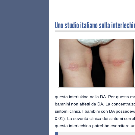
Uno studio italiano sulla interlech
questa interlukina nella DA. Per questa
bamnini non affetti da DA. La concentraizon
sintomi clinici. I bambini con DA possedevan
0.01). La severità clinica dei sintomi correl
questa interlechina potrebbe esercitare u