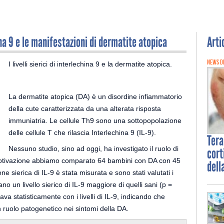
ina 9 e le manifestazioni di dermatite atopica
Arti
NEWS D
I livelli sierici di interlechina 9 e la dermatite atopica.
La dermatite atopica (DA) è un disordine infiammatorio
della cute caratterizzata da una alterata risposta
immuniatria. Le cellule Th9 sono una sottopopolazione
delle cellule T che rilascia Interlechina 9 (IL-9).
Ter
Nessuno studio, sino ad oggi, ha investigato il ruolo di
cort
 motivazione abbiamo comparato 64 bambini con DA con 45
dell
e sierica di IL-9 è stata misurata e sono stati valutati i
o un livello sierico di IL-9 maggiore di quelli sani (p =
ava statisticamente con i livelli di IL-9, indicando che
n ruolo patogenetico nei sintomi della DA.