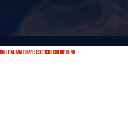
IONE ITALIANA TERAPIE ESTETICHE CON BOTULINO
STETICHE CON BOTULINO (AITEB) È NATA DUE ANNI FA CON…