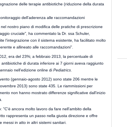
segnazione delle terapie antibiotiche (riduzione della durata
monitoraggio dell'aderenza alle raccomandazioni
 nel nostro piano di modifica delle pratiche di prescrizione
ssaggio cruciale", ha commentato la Dr. ssa Schuler,
te l'integrazione con il sistema esistente, ha facilitato molto
oerente e allineato alle raccomandazioni".
 2012, era del 23%; a febbraio 2013, la percentuale di
 antibiotiche di durata inferiore ai 7 giorni aveva raggiunto
 gennaio nell'edizione online di
Pediatrics
.
tervento (gennaio-agosto 2012) sono state 206 mentre le
ovembre 2013) sono state 435. Le riammissioni per
mento non hanno mostrato differenze significative dall'inizio
à.
"C'è ancora molto lavoro da fare nell'ambito della
etto rappresenta un passo nella giusta direzione e offre
messi in atto in altri sistemi sanitari.