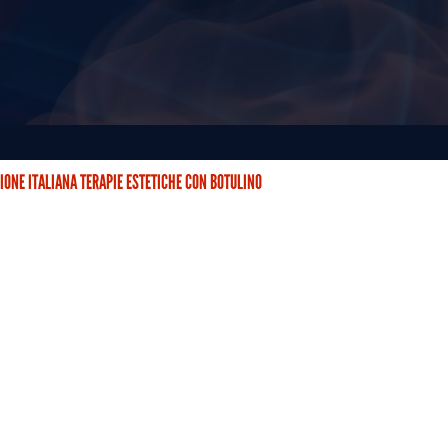
IONE ITALIANA TERAPIE ESTETICHE CON BOTULINO
STETICHE CON BOTULINO (AITEB) È NATA DUE ANNI FA CON…