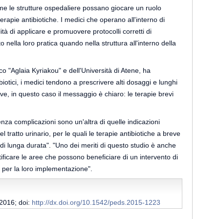
me le strutture ospedaliere possano giocare un ruolo
erapie antibiotiche. I medici che operano all'interno di
tà di applicare e promuovere protocolli corretti di
o nella loro pratica quando nella struttura all'interno della
ico "Aglaia Kyriakou" e dell'Università di Atene, ha
otici, i medici tendono a prescrivere alti dosaggi e lunghi
dive, in questo caso il messaggio è chiaro: le terapie brevi
enza complicazioni sono un'altra di quelle indicazioni
l tratto urinario, per le quali le terapie antibiotiche a breve
 di lunga durata". "Uno dei meriti di questo studio è anche
ntificare le aree che possono beneficiare di un intervento di
 per la loro implementazione".
 2016; doi:
http://dx.doi.org/10.1542/peds.2015-1223