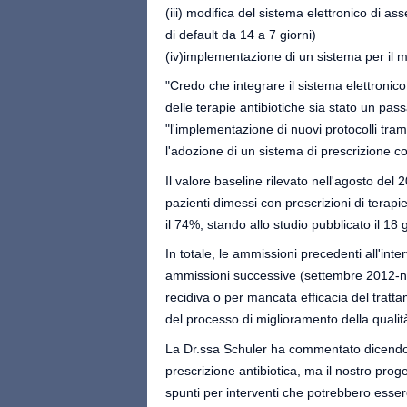
(iii) modifica del sistema elettronico di as
di default da 14 a 7 giorni)
(iv)implementazione di un sistema per il 
"Credo che integrare il sistema elettronico
delle terapie antibiotiche sia stato un pa
"l'implementazione di nuovi protocolli trami
l'adozione di un sistema di prescrizione c
Il valore baseline rilevato nell'agosto del
pazienti dimessi con prescrizioni di terapie
il 74%, stando allo studio pubblicato il 18
In totale, le ammissioni precedenti all'in
ammissioni successive (settembre 2012-n
recidiva o per mancata efficacia del tratta
del processo di miglioramento della qualit
La Dr.ssa Schuler ha commentato dicendo: 
prescrizione antibiotica, ma il nostro prog
spunti per interventi che potrebbero essere 