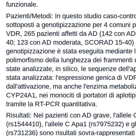
funzionale.
Pazienti/Metodi: In questo studio caso-contro
sottoposti a genotipizzazione per 4 comuni p
VDR, 265 pazienti affetti da AD (142 con 
40; 123 con AD moderata, SCORAD 15-40) e 2
genotipizzazione è stata eseguita mediante l'
polimorfismo della lunghezza dei frammenti d
state analizzate, in silico, le sequenze dell'
stata analizzata: l'espressione genica di VDR
dall'attivazione, ma anche l'enzima metaboli
CYP24A1, nei monociti di portatori di aploti
tramite la RT-PCR quantitativa.
Risultati: Nei pazienti con AD grave, l'alle
(rs1544410), l'allele C Apa1 (rs7975232) e gli
(rs731236) sono risultati sovra-rappresentati r