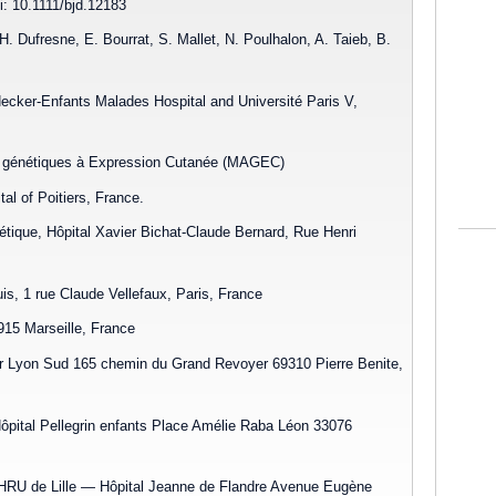
i: 10.1111/bjd.12183
 H. Dufresne, E. Bourrat, S. Mallet, N. Poulhalon, A. Taieb, B.
cker-Enfants Malades Hospital and Université Paris V,
es génétiques à Expression Cutanée (MAGEC)
al of Poitiers, France.
étique, Hôpital Xavier Bichat-Claude Bernard, Rue Henri
is, 1 rue Claude Vellefaux, Paris, France
915 Marseille, France
er Lyon Sud 165 chemin du Grand Revoyer 69310 Pierre Benite,
pital Pellegrin enfants Place Amélie Raba Léon 33076
CHRU de Lille — Hôpital Jeanne de Flandre Avenue Eugène