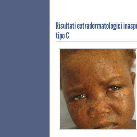
Risultati extradermatologici inasp
tipo C