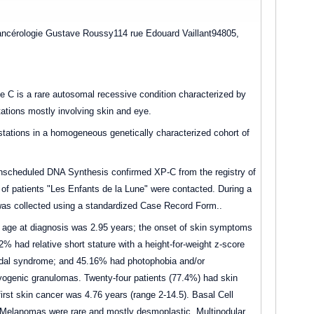
cancérologie Gustave Roussy114 rue Edouard Vaillant94805,
C is a rare autosomal recessive condition characterized by
tations mostly involving skin and eye.
estations in a homogeneous genetically characterized cohort of
 Unscheduled DNA Synthesis confirmed XP-C from the registry of
 of patients "Les Enfants de la Lune" were contacted. During a
n was collected using a standardized Case Record Form..
 age at diagnosis was 2.95 years; the onset of skin symptoms
 had relative short stature with a height-for-weight z-score
dal syndrome; and 45.16% had photophobia and/or
pyogenic granulomas. Twenty-four patients (77.4%) had skin
irst skin cancer was 4.76 years (range 2-14.5). Basal Cell
Melanomas were rare and mostly desmoplastic. Multinodular