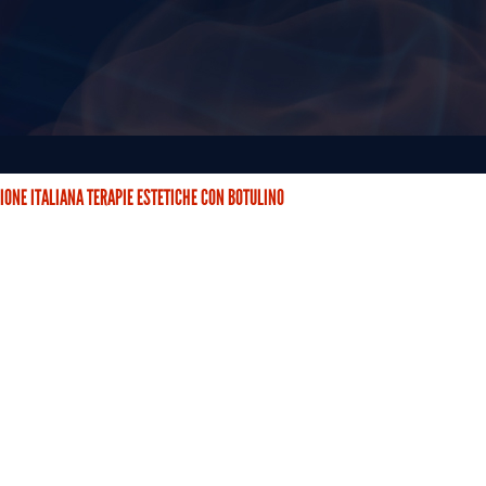
IONE ITALIANA TERAPIE ESTETICHE CON BOTULINO
STETICHE CON BOTULINO (AITEB) È NATA DUE ANNI FA CON…