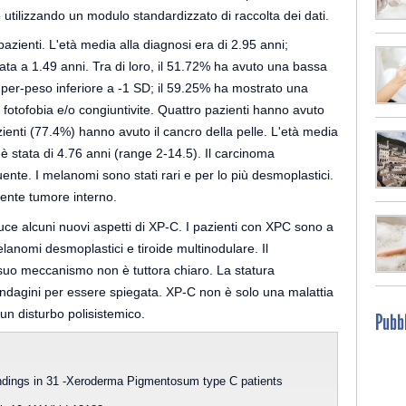
e utilizzando un modulo standardizzato di raccolta dei dati.
 pazienti. L'età media alla diagnosi era di 2.95 anni;
icata a 1.49 anni. Tra di loro, il 51.72% ha avuto una bassa
a-per-peso inferiore a -1 SD; il 59.25% ha mostrato una
fotofobia e/o congiuntivite. Quattro pazienti hanno avuto
zienti (77.4%) hanno avuto il cancro della pelle. L'età media
è stata di 4.76 anni (range 2-14.5). Il carcinoma
uente. I melanomi sono stati rari e per lo più desmoplastici.
quente tumore interno.
luce alcuni nuovi aspetti di XP-C. I pazienti con XPC sono a
lanomi desmoplastici e tiroide multinodulare. Il
suo meccanismo non è tuttora chiaro. La statura
 indagini per essere spiegata. XP-C non è solo una malattia
un disturbo polisistemico.
Pubbl
ndings in 31 -Xeroderma Pigmentosum type C patients