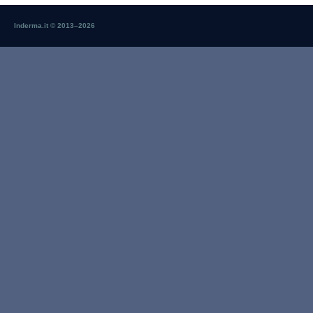
Inderma.it © 2013–
2026