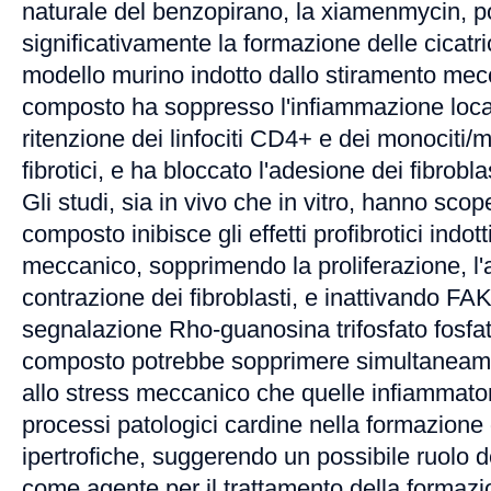
naturale del benzopirano, la xiamenmycin, p
significativamente la formazione delle cicatric
modello murino indotto dallo stiramento meccan
composto ha soppresso l'infiammazione loca
ritenzione dei linfociti CD4+ e dei monociti/m
fibrotici, e ha bloccato l'adesione dei fibrobla
Gli studi, sia in vivo che in vitro, hanno sco
composto inibisce gli effetti profibrotici indott
meccanico, sopprimendo la proliferazione, l'a
contrazione dei fibroblasti, e inattivando FAK,
segnalazione Rho-guanosina trifosfato fosfata
composto potrebbe sopprimere simultaneamen
allo stress meccanico che quelle infiammator
processi patologici cardine nella formazione d
ipertrofiche, suggerendo un possibile ruolo 
come agente per il trattamento della formazio