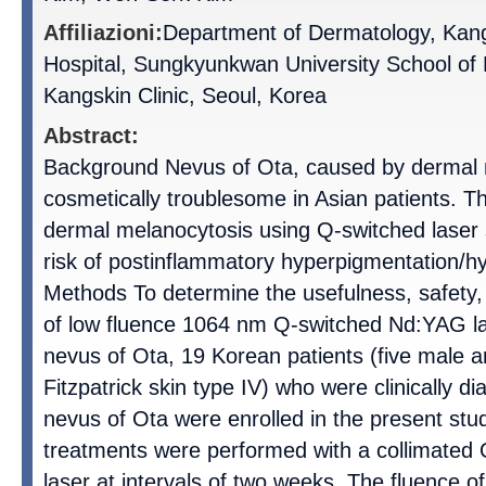
Affiliazioni:
Department of Dermatology, Ka
Hospital, Sungkyunkwan University School of 
Kangskin Clinic, Seoul, Korea
Abstract:
Background Nevus of Ota, caused by dermal m
cosmetically troublesome in Asian patients. Th
dermal melanocytosis using Q-switched laser 
risk of postinflammatory hyperpigmentation/h
Methods To determine the usefulness, safety
of low fluence 1064 nm Q-switched Nd:YAG las
nevus of Ota, 19 Korean patients (five male 
Fitzpatrick skin type IV) who were clinically 
nevus of Ota were enrolled in the present stu
treatments were performed with a collimate
laser at intervals of two weeks. The fluence o