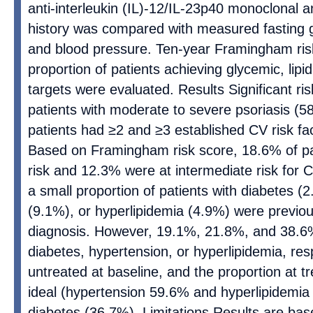
anti-interleukin (IL)-12/IL-23p40 monoclonal 
history was compared with measured fasting gl
and blood pressure. Ten-year Framingham ris
proportion of patients achieving glycemic, lipi
targets were evaluated. Results Significant ris
patients with moderate to severe psoriasis (
patients had ≥2 and ≥3 established CV risk fac
Based on Framingham risk score, 18.6% of pa
risk and 12.3% were at intermediate risk for C
a small proportion of patients with diabetes (
(9.1%), or hyperlipidemia (4.9%) were previou
diagnosis. However, 19.1%, 21.8%, and 38.6%
diabetes, hypertension, or hyperlipidemia, res
untreated at baseline, and the proportion at 
ideal (hypertension 59.6% and hyperlipidemia 
diabetes (36.7%). Limitations Results are based