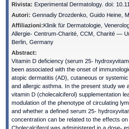
Rivista:
Experimental Dermatology. doi: 10.1
Autori:
Gennadiy Drozdenko, Guido Heine, M
Affiliazioni:
Klinik für Dermatologie, Venerolog
Allergie- Centrum-Charité, CCM, Charité — Un
Berlin, Germany
Abstract:
Vitamin D deficiency (serum 25- hydroxyvitam
been associated with the onset of immunologi
atopic dermatitis (AD), cutaneous or systemi
and allergic asthma. In the present study we
vitamin D (cholecalciferol) supplementation le
modulation of the phenotype of circulating ly
and whether a defined serum 25- hydroxyvit
concentration can be related to the effects o
Cholecalciferol was administered in a dose- es