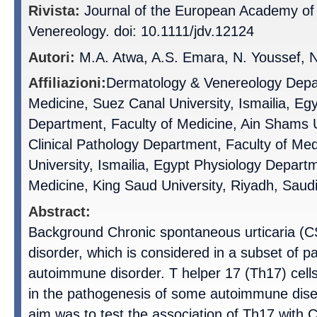
Rivista:
Journal of the European Academy of
Venereology. doi: 10.1111/jdv.12124
Autori:
M.A. Atwa, A.S. Emara, N. Youssef,
Affiliazioni:
Dermatology & Venereology Depar
Medicine, Suez Canal University, Ismailia, Egy
Department, Faculty of Medicine, Ain Shams U
Clinical Pathology Department, Faculty of Me
University, Ismailia, Egypt Physiology Departm
Medicine, King Saud University, Riyadh, Saudi
Abstract:
Background Chronic spontaneous urticaria (
disorder, which is considered in a subset of pa
autoimmune disorder. T helper 17 (Th17) cells 
in the pathogenesis of some autoimmune dise
aim was to test the association of Th17 wit