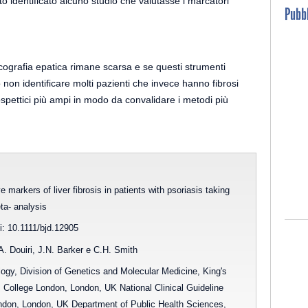
to identificato alcuno studio che valutasse i marcatori
Pubbl
l'ecografia epatica rimane scarsa e se questi strumenti
 non identificare molti pazienti che invece hanno fibrosi
spettici più ampi in modo da convalidare i metodi più
markers of liver fibrosis in patients with psoriasis taking
ta- analysis
i: 10.1111/bjd.12905
 Douiri, J.N. Barker e C.H. Smith
logy, Division of Genetics and Molecular Medicine, King's
 College London, London, UK National Clinical Guideline
ondon, London, UK Department of Public Health Sciences,