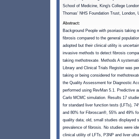
School of Medicine, King's College London
Thomas’ NHS Foundation Trust, London,
Abstract:
Background People with psoriasis taking m
fibrosis compared to the general populatio
adopted but their clinical utility is uncert
invasive methods to detect fibrosis compar
taking methotrexate. Methods A systema
Library and Clinical Trials Register was pe
taking or being considered for methotrexa
the Quality Assessment for Diagnostic Ac
performed using RevMan 5.1. Predictive 
Carlo MCMC simulation. Results 17 studie
for standard liver function tests (LFTs),
and 80% for Fibroscan®, 55% and 49% for u
quality data; old, small studies displayed s
prevalence of fibrosis. No studies were id
clinical utility of LFTs, P3NP and liver ultr