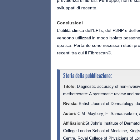
prevalenza di fibrosi. Purtroppo, non è sta
sviluppati di recente.
Conclusioni
L'utilità clinica dell'LFTs, del P3NP e del
vengono utilizzati in modo isolato possono
epatica. Pertanto sono necessari studi pro
recenti tra cui il Fibroscan®.
Storia della pubblicazione:
Titolo:
Diagnostic accuracy of non-invasive 
methotrexate: A systematic review and me
Rivista:
British Journal of Dermatology. do
Autori:
C.M. Maybury, E. Samarasekera, A.
Affiliazioni:
St John's Institute of Dermato
College London School of Medicine, King's
Centre, Royal College of Physicians of L