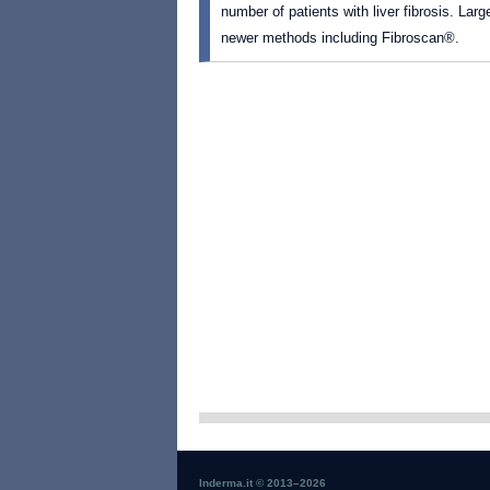
number of patients with liver fibrosis. Larg
newer methods including Fibroscan®.
Inderma.it © 2013–
2026