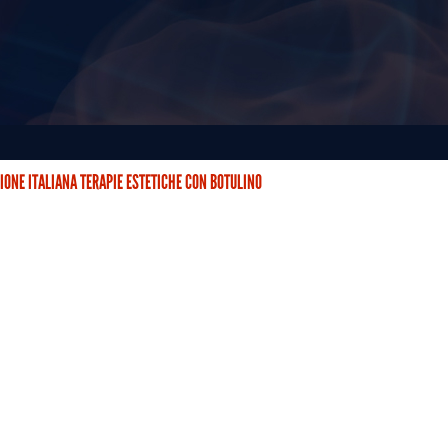
IONE ITALIANA TERAPIE ESTETICHE CON BOTULINO
STETICHE CON BOTULINO (AITEB) È NATA DUE ANNI FA CON…