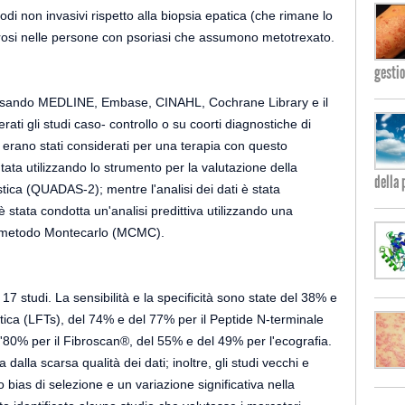
di non invasivi rispetto alla biopsia epatica (che rimane lo
fibrosi nelle persone con psoriasi che assumono metotrexato.
gesti
a usando MEDLINE, Embase, CINAHL, Cochrane Library e il
erati gli studi caso- controllo o su coorti diagnostiche di
erano stati considerati per una terapia con questo
utata utilizzando lo strumento per la valutazione della
della 
stica (QUADAS-2); mentre l'analisi dei dati è stata
è stata condotta un'analisi predittiva utilizzando una
il metodo Montecarlo (MCMC).
 17 studi. La sensibilità e la specificità sono state del 38% e
atica (LFTs), del 74% e del 77% per il Peptide N-terminale
'80% per il Fibroscan®, del 55% e del 49% per l'ecografia.
ta dalla scarsa qualità dei dati; inoltre, gli studi vecchi e
 bias di selezione e un variazione significativa nella