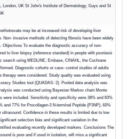
, London, UK St John's Institute of Dermatology, Guys and St
 UK
ethotrexate may be at increased risk of developing liver
n. Non- invasive methods of detecting fibrosis have been widely
ain. Objectives To evaluate the diagnostic accuracy of non-
ed to liver biopsy (reference standard) in people with psoriasis
tic search using MEDLINE, Embase, CINAHL, the Cochrane
rformed. Diagnostic cohorts or case- control studies of adults
te therapy were considered. Study quality was evaluated using
curacy Studies tool (QUADAS- 2). Pooled data analysis was
analysis was conducted using Bayesian Markov chain Monte
s were included. Sensitivity and specificity were 38% and 83%
 74% and 77% for Procollagen-3 N-terminal Peptide (P3NP), 60%
ltrasound. Confidence in these results is limited due to low
ignificant selection bias and significant variation in the
entified evaluating recently developed markers. Conclusions The
asound is poor and if used in isolation, will miss a significant