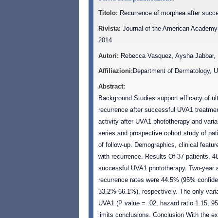
Titolo:
Recurrence of morphea after succes
Rivista:
Journal of the American Academy 
2014
Autori:
Rebecca Vasquez, Aysha Jabbar, F
Affiliazioni:
Department of Dermatology, U
Abstract:
Background Studies support efficacy of ult
recurrence after successful UVA1 treatmen
activity after UVA1 phototherapy and vari
series and prospective cohort study of p
of follow-up. Demographics, clinical feat
with recurrence. Results Of 37 patients, 4
successful UVA1 phototherapy. Two-year an
recurrence rates were 44.5% (95% confide
33.2%-66.1%), respectively. The only vari
UVA1 (P value = .02, hazard ratio 1.15, 9
limits conclusions. Conclusion With the ex