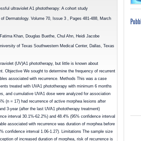
sful ultraviolet A1 phototherapy: A cohort study
of Dermatology. Volume 70, Issue 3 , Pages 481-488, March
Pubbl
atima Khan, Douglas Buethe, Chul Ahn, Heidi Jacobe
niversity of Texas Southwestern Medical Center, Dallas, Texas
raviolet (UV)A1 phototherapy, but little is known about
t. Objective We sought to determine the frequency of recurrent
ables associated with recurrence. Methods This was a case
atients treated with UVA1 phototherapy with minimum 6 months
ures, and cumulative UVA1 dose were analyzed for association
6% (n = 17) had recurrence of active morphea lesions after
d 3-year (after the last UVA1 phototherapy treatment)
nce interval 30.1%-62.2%) and 48.4% (95% confidence interval
able associated with recurrence was duration of morphea before
5% confidence interval 1.06-1.27). Limitations The sample size
ception of increased duration of morphea, risk of recurrence is