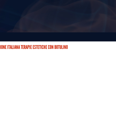
IONE ITALIANA TERAPIE ESTETICHE CON BOTULINO
STETICHE CON BOTULINO (AITEB) È NATA DUE ANNI FA CON…