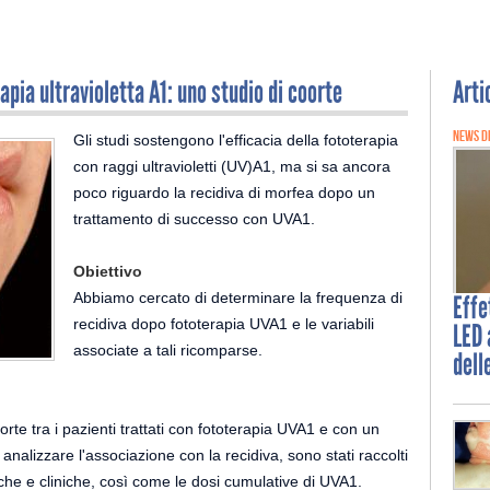
pia ultravioletta A1: uno studio di coorte
Arti
NEWS D
Gli studi sostengono l'efficacia della fototerapia
con raggi ultravioletti (UV)A1, ma si sa ancora
poco riguardo la recidiva di morfea dopo un
trattamento di successo con UVA1.
Obiettivo
Abbiamo cercato di determinare la frequenza di
Effe
recidiva dopo fototerapia UVA1 e le variabili
LED 
associate a tali ricomparse.
dell
oorte tra i pazienti trattati con fototerapia UVA1 e con un
analizzare l'associazione con la recidiva, sono stati raccolti
iche e cliniche, così come le dosi cumulative di UVA1.