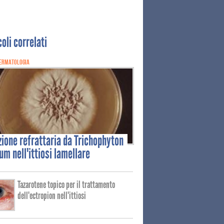
coli correlati
ERMATOLOGIA
zione
refrattaria da Trichophyton
um nell'ittiosi lamellare
Tazarotene topico per il trattamento
dell'ectropion nell'ittiosi