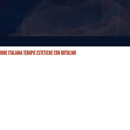
IONE ITALIANA TERAPIE ESTETICHE CON BOTULINO
STETICHE CON BOTULINO (AITEB) È NATA DUE ANNI FA CON…