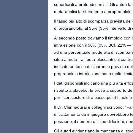
superficiali a profondi e misti. Gli autori 
meta-analisi fa riferimento a propranololo 
Il tasso più alto di scomparsa prevista dell
di propranololo, al 95% (95% intervallo d
Al secondo posto troviamo il timololo con
intralesione con il 58% (95% BCI, 22% — 9
ad una percentuale moderata di scomparsa
situa a metà fra i beta-bloccanti e il cont
indicato un tasso di clearance previsto de
propranololo intralesione sono molto limita
I dati disponibili indicano una più alta effi
rispetto a placebo; le prove a supporto del
per i corticosteroidi e basse per il timolol
Il Dr. Chinnadurai e colleghi scrivono: "Fa
di trattamento da impiegare dovrebbero te
posizione, il numero e il tipo di lesioni, n
Gli autori evidenziano la mancanza di studi