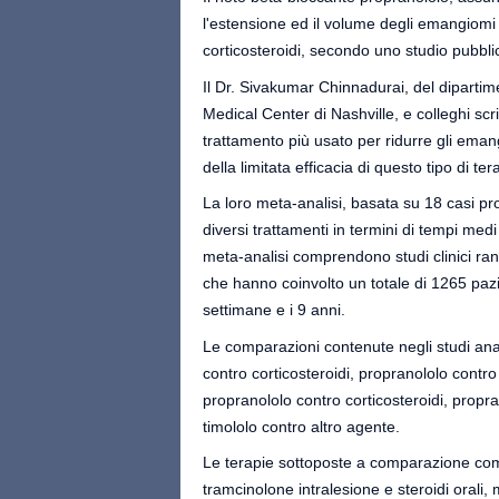
l'estensione ed il volume degli emangiomi i
corticosteroidi, secondo uno studio pubbli
Il Dr. Sivakumar Chinnadurai, del dipartime
Medical Center di Nashville, e colleghi scri
trattamento più usato per ridurre gli emangio
della limitata efficacia di questo tipo di ter
La loro meta-analisi, basata su 18 casi pro
diversi trattamenti in termini di tempi medi
meta-analisi comprendono studi clinici rando
che hanno coinvolto un totale di 1265 pazi
settimane e i 9 anni.
Le comparazioni contenute negli studi anali
contro corticosteroidi, propranololo contr
propranololo contro corticosteroidi, propr
timololo contro altro agente.
Le terapie sottoposte a comparazione com
tramcinolone intralesione e steroidi orali