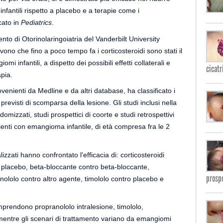
nfantili rispetto a placebo e a terapie come i
cato in
Pediatrics
.
nto di Otorinolaringoiatria del Vanderbilt University
vono che fino a poco tempo fa i corticosteroidi sono stati il
mi infantili, a dispetto dei possibili effetti collaterali e
cicatr
apia.
venienti da Medline e da altri database, ha classificato i
 previsti di scomparsa della lesione. Gli studi inclusi nella
mizzati, studi prospettici di coorte e studi retrospettivi
enti con emangioma infantile, di età compresa fra le 2
zzati hanno confrontato l'efficacia di: corticosteroidi
o placebo, beta-bloccante contro beta-bloccante,
prospe
anololo contro altro agente, timololo contro placebo e
prendono propranololo intralesione, timololo,
, mentre gli scenari di trattamento variano da emangiomi