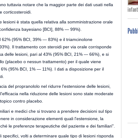
fanno tuttavia notare che la maggior parte dei dati usati nella
infant
e corticosteroidi.
e lesioni è stata quella relativa alla somministrazione orale
Pubbl
i confidenza bayesiano [BCI], 88% — 99%).
 il 62% (95% BCI, 39% — 83%) e il triamcinolone
3%). Il trattamento con steroidi per via orale corrisponde
 delle lesioni, pari al 43% (95% BCI, 21% — 66%), e si
rollo (placebo o nessun trattamento) per il quale viene
l 6% (95% BCI, 1% — 11%). I dati a disposizione per il
ti.
cacia del propranololo nel ridurre l'estensione delle lesioni,
l'efficacia nella riduzione delle lesioni sono state moderate
o topico contro placebo.
miliari e medici che si trovano a prendere decisioni sul tipo
nere in considerazione elementi quali l'estensione, la
onché le preferenze terapeutiche del paziente e dei familiari".
 specifici, volti a determinare quale tipo di lesioni risponda