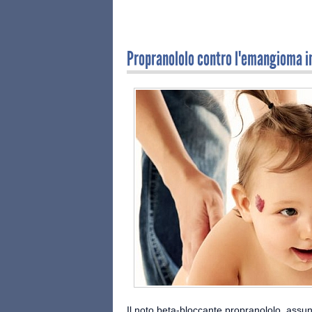
Propranololo contro l'emangioma i
Il noto beta-bloccante propranololo, assunt