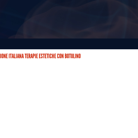
IONE ITALIANA TERAPIE ESTETICHE CON BOTULINO
STETICHE CON BOTULINO (AITEB) È NATA DUE ANNI FA CON…