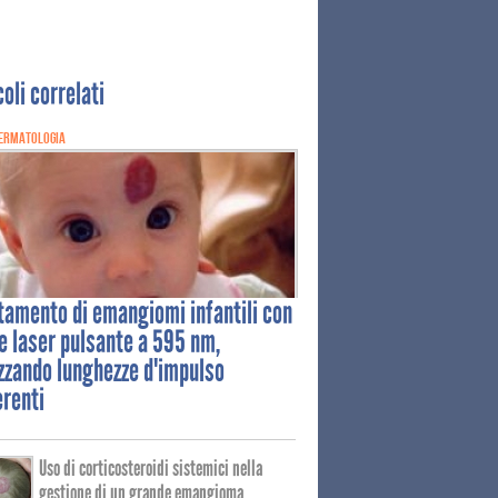
coli correlati
ERMATOLOGIA
ttamento
di emangiomi infantili con
ye laser pulsante a 595 nm,
izzando lunghezze d'impulso
erenti
Uso di corticosteroidi sistemici nella
gestione di un grande emangioma