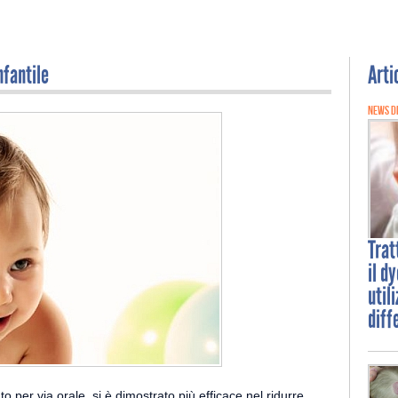
nfantile
Arti
NEWS D
Tra
il d
util
diff
o per via orale, si è dimostrato più efficace nel ridurre