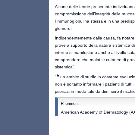
Alcune delle teorie presentate individuano 
compromissione dell'integrità della mucosa
l'immunoglobulina stessa e in una predisp
glomeruli.
Indipendentemente dalla causa, fa notare G
prove a supporto della natura sistemica d
interne si manifestano anche al livello c
comprendere che malattie cutanee di grave 
sistemica".
"È un ambito di studio in costante evoluzi
non è soltanto informare i pazienti di tutt
psoriasi in modo tale da diminuire il rischi
Riferimenti:
American Academy of Dermatology (AAD