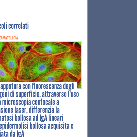
coli correlati
ERMATOLOGIA
appatura con fluorescenza degli
geni di superficie, attraverso l'uso
a microscopia confocale a
sione laser, differenzia la
atosi bollosa ad IgA lineari
'epidermolisi bollosa acquisita e
ata da IgA