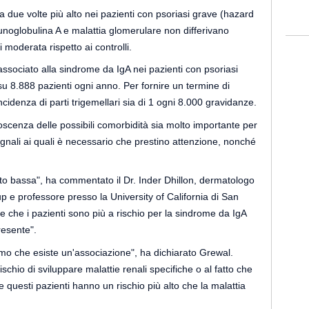
era due volte più alto nei pazienti con psoriasi grave (hazard
munoglobulina A e malattia glomerulare non differivano
 moderata rispetto ai controlli.
associato alla sindrome da IgA nei pazienti con psoriasi
 8.888 pazienti ogni anno. Per fornire un termine di
cidenza di parti trigemellari sia di 1 ogni 8.000 gravidanze.
oscenza delle possibili comorbidità sia molto importante per
egnali ai quali è necessario che prestino attenzione, nonché
lto bassa", ha commentato il Dr. Inder Dhillon, dermatologo
 e professore presso la University of California di San
e che i pazienti sono più a rischio per la sindrome da IgA
resente".
 che esiste un'associazione", ha dichiarato Grewal.
schio di sviluppare malattie renali specifiche o al fatto che
 questi pazienti hanno un rischio più alto che la malattia