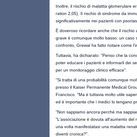
Inoltre, il rischio di malattia glomerulare 
ration 2,05). Il rischio di sindrome da im
significativamente nei pazienti con psoriasi
È doveroso ricordare anche che il rischio 
grave è comunque molto basso: un caso su
confronto, Grewal ha fatto notare come l'in
Tuttavia, ha dichiarato: "Penso che la con
poter educare i pazienti e informarli dei s
per un monitoraggio clinico efficace".
"Si tratta di una probabilità comunque mo
presso il Kaiser Permanente Medical Group
Francisco. "Ma è tuttavia molto utile saper
ed è importante che i medici lo tengano p
"Non sappiamo ancora perché ma sappiamo
"L'associazione è dovuta all'aumento del ri
una volta manifestatasi una malattia renale
diventi cronica?".