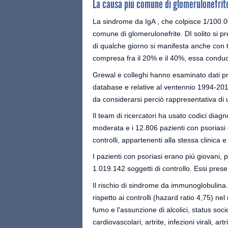
La causa più comune di glomerulonefrit
La sindrome da IgA , che colpisce 1/100.00
comune di glomerulonefrite. DI solito si 
di qualche giorno si manifesta anche con t
compresa fra il 20% e il 40%, essa conduce 
Grewal e colleghi hanno esaminato dati prov
database e relative al ventennio 1994-2014
da considerarsi perciò rappresentativa di
Il team di ricercatori ha usato codici diagno
moderata e i 12.806 pazienti con psoriasi
controlli, appartenenti alla stessa clinica 
I pazienti con psoriasi erano più giovani, 
1.019.142 soggetti di controllo. Essi pre
Il rischio di sindrome da immunoglobulina A
rispetto ai controlli (hazard ratio 4,75) nel 
fumo e l'assunzione di alcolici, status soc
cardiovascolari, artrite, infezioni virali, a