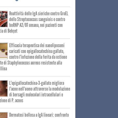
Reattività delle IgA sieriche contro GroEL
dello Streptococcus sanguinis e contro
hnRNP A2/B1 umana, nei pazienti con
ia di Behçet
Efficacia terapeutica dei nanoliposomi
caricati con epigallocatechina gallato,
contro l'infezione della ferita da ustione
te di Staphylococcus aureus resistente alla
llina
L'epigallocatechina-3-gallato migliora
l'acne nell'uomo attraverso la modulazione
di bersagli molecolari intracellulari e
izione di P. acnes
Dermatosi bollosa a IgA lineari: confronto