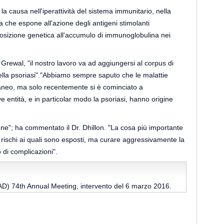
la causa nell'iperattività del sistema immunitario, nella
 che espone all'azione degli antigeni stimolanti
osizione genetica all'accumulo di immunoglobulina nei
rewal, "il nostro lavoro va ad aggiungersi al corpus di
ella psoriasi"."Abbiamo sempre saputo che le malattie
utaneo, ma solo recentemente si è cominciato a
entità, e in particolar modo la psoriasi, hanno origine
one"; ha commentato il Dr. Dhillon. "La cosa più importante
i i rischi ai quali sono esposti, ma curare aggressivamente la
o di complicazioni".
) 74th Annual Meeting, intervento del 6 marzo 2016.