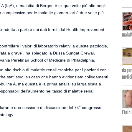
A (IgA), o malattia di Berger, è cinque volte più alto negli
chio complessivo per le malattie glomerulari è due volte più
 condotta a partire dai dati forniti dal Health Improvement
malatt
ontrollare i valori di laboratorio relativi a queste patologie,
ata a grave", ha spiegato la Dr.ssa Sungat Grewal,
lvania Perelman School of Medicine di Philadelphia.
da par
alto rischio di malattie renali croniche per i pazienti con
metici
he stati studi su caso che hanno evidenziato collegamenti
bulina A, ma questa è la prima analisi su larga scala a
esponsabili dell'aumento nel tasso di malattie renali
i durante una sessione di discussione del 74° congresso
l'inib
atology.