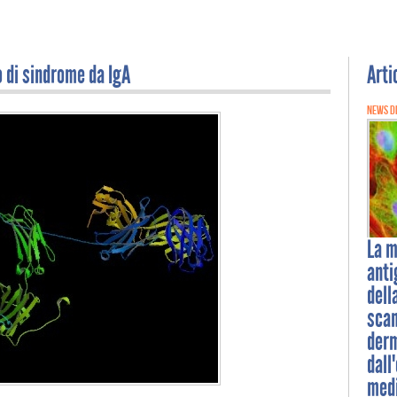
o di sindrome da IgA
Arti
NEWS D
La
m
anti
dell
scan
derm
dall
medi