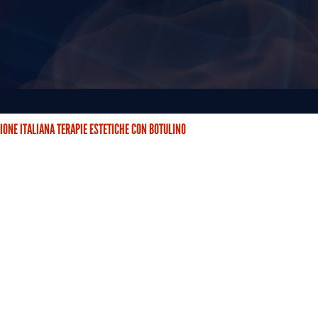
IONE ITALIANA TERAPIE ESTETICHE CON BOTULINO
STETICHE CON BOTULINO (AITEB) È NATA DUE ANNI FA CON…