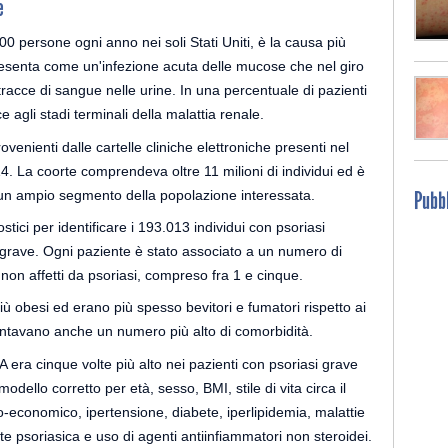
e
0 persone ogni anno nei soli Stati Uniti, è la causa più
presenta come un'infezione acuta delle mucose che nel giro
racce di sangue nelle urine. In una percentuale di pazienti
agli stadi terminali della malattia renale.
enienti dalle cartelle cliniche elettroniche presenti nel
. La coorte comprendeva oltre 11 milioni di individui ed è
Pubbl
 un ampio segmento della popolazione interessata.
stici per identificare i 193.013 individui con psoriasi
 grave. Ogni paziente è stato associato a un numero di
e non affetti da psoriasi, compreso fra 1 e cinque.
più obesi ed erano più spesso bevitori e fumatori rispetto ai
sentavano anche un numero più alto di comorbidità.
 era cinque volte più alto nei pazienti con psoriasi grave
modello corretto per età, sesso, BMI, stile di vita circa il
io-economico, ipertensione, diabete, iperlipidemia, malattie
rtrite psoriasica e uso di agenti antiinfiammatori non steroidei.