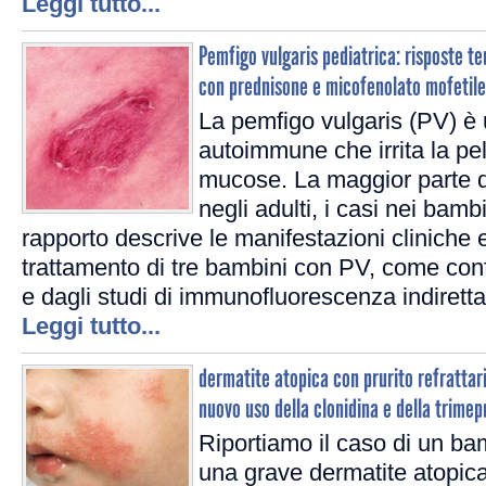
Leggi tutto...
Pemfigo vulgaris pediatrica: risposte te
con prednisone e micofenolato mofetil
La pemfigo vulgaris (PV) è 
autoimmune che irrita la p
mucose. La maggior parte de
negli adulti, i casi nei bamb
rapporto descrive le manifestazioni cliniche e
trattamento di tre bambini con PV, come conf
e dagli studi di immunofluorescenza indiretta
Leggi tutto...
dermatite atopica con prurito refrattar
nuovo uso della clonidina e della trimep
Riportiamo il caso di un ba
una grave dermatite atopica e