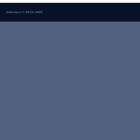
Inderma.it © 2013–
2026