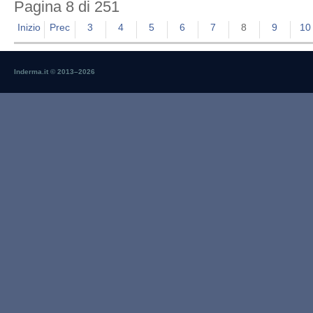
Pagina 8 di 251
Inizio
Prec
3
4
5
6
7
8
9
10
Inderma.it © 2013–
2026