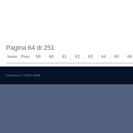
Pagina 64 di 251
Inizio
Prec
59
60
61
62
63
64
65
66
Inderma.it © 2013–
2026