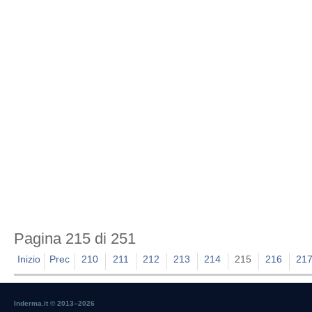
Pagina 215 di 251
Inizio
Prec
210
211
212
213
214
215
216
21
Inderma.it © 2013–
2026