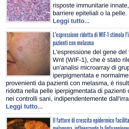
risposte immunitarie innate
barriere epiteliali o la pelle.
Leggi tutto...
L'espressione ridotta di WIF-1 stimola 
pazienti con melasma
L'espressione del gene del fa
Wnt (WIF-1), che è stato ril
un'analisi microarray di grup
iperpigmentata e normalme
provenienti da pazienti con melasma, è risult
ridotta nella pelle iperpigmentata di pazien
nei controlli sani, indipendentemente dall'ir
Leggi tutto...
Il fattore di crescita epidermico facilit
melanoma, influenzando la linfoangioge