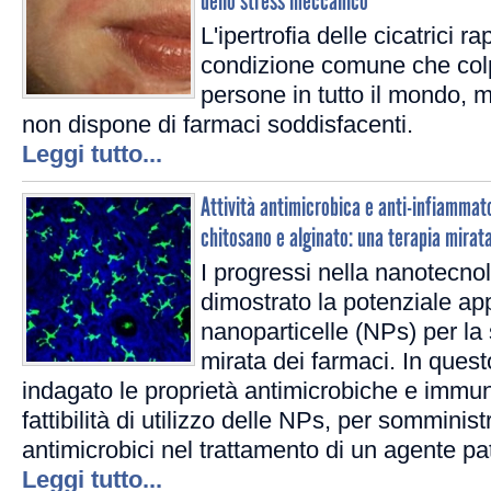
dello stress meccanico
L'ipertrofia delle cicatrici 
condizione comune che colp
persone in tutto il mondo, 
non dispone di farmaci soddisfacenti.
Leggi tutto...
Attività antimicrobica e anti-infiammato
chitosano e alginato: una terapia mirata
I progressi nella nanotecno
dimostrato la potenziale ap
nanoparticelle (NPs) per l
mirata dei farmaci. In ques
indagato le proprietà antimicrobiche e immu
fattibilità di utilizzo delle NPs, per somminist
antimicrobici nel trattamento di un agente p
Leggi tutto...