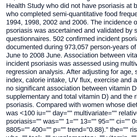
Health Study who did not have psoriasis at 
who completed semi-quantitative food freque
1994, 1998, 2002 and 2006. The incidence of
psoriasis was ascertained and validated by s
questionnaires. 502 confirmed incident psor
documented during 973,057 person-years of 
June to 2008 June. Association between vit
incident psoriasis was assessed using multi
regression analysis. After adjusting for age
index, calorie intake, UV flux, exercise and 
no significant association between vitamin D 
supplementary and total vitamin D) and the ri
psoriasis. Compared with women whose dieta
was <100 iu="" day="" multivariate="" relativ
psoriasis="" was="" 1="" 13="" 95="" ci="" 0
8805="" 400="" p="" trend="0.88)." the="" r