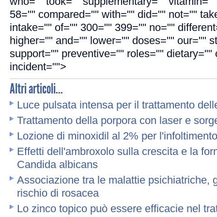
who="" took="" supplementary="" vitamin=""
58="" compared="" with="" did="" not="" take
intake="" of="" 300="" 399="" no="" different
higher="" and="" lower="" doses="" our="" s
support="" preventive="" roles="" dietary=""
incident="">
Altri articoli...
Luce pulsata intensa per il trattamento del
Trattamento della porpora con laser e sorg
Lozione di minoxidil al 2% per l'infoltiment
Effetti dell'ambroxolo sulla crescita e la fo
Candida albicans
Associazione tra le malattie psichiatriche, g
rischio di rosacea
Lo zinco topico può essere efficacie nel tr