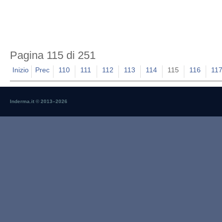
Pagina 115 di 251
Inizio
Prec
110
111
112
113
114
115
116
11
Inderma.it © 2013–
2026