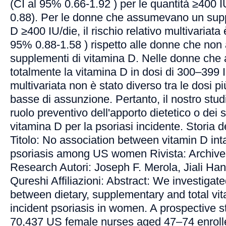
(CI al 95% 0.66-1.92 ) per le quantità ≥400 I
0.88). Per le donne che assumevano un sup
D ≥400 IU/die, il rischio relativo multivariata 
95% 0.88-1.58 ) rispetto alle donne che no
supplementi di vitamina D. Nelle donne ch
totalmente la vitamina D in dosi di 300–399 IU
multivariata non è stato diverso tra le dosi pi
basse di assunzione. Pertanto, il nostro stud
ruolo preventivo dell'apporto dietetico o dei 
vitamina D per la psoriasi incidente. Storia d
Titolo: No association between vitamin D int
psoriasis among US women Rivista: Archive
Research Autori: Joseph F. Merola, Jiali Han,
Qureshi Affiliazioni: Abstract: We investigat
between dietary, supplementary and total vi
incident psoriasis in women. A prospective 
70,437 US female nurses aged 47–74 enrolle