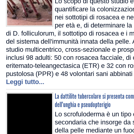
Lo scopo di questo studio è 
quantificare la colonizzazio
nei sottotipi di rosacea e ne
per età e, di determinare la 
di D. folliculorum, il sottotipo di rosacea e i 
del sistema dell'immunità innata della pelle.
studio multicentrico, cross-sezionale e prospe
inclusi 98 adulti: 50 con rosacea facciale, d
eritemato-teleangectasica (ETR) e 32 con r
pustolosa (PPR) e 48 volontari sani abbinati
Leggi tutto...
La dattilite tubercolare si presenta com
dell'unghia e pseudopterigio
Lo scrofuloderma è un tipo 
secondaria che insorge da s
della pelle mediante un fuo