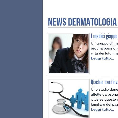
NEWS DERMATOLOGIA
I medici giappo
Un gruppo di med
propria posizion
virtù dei futuri r
Leggi tutto...
Rischio cardiova
Uno studio dane
affette da psoria
ictus se queste 
familiare del paz
Leggi tutto...