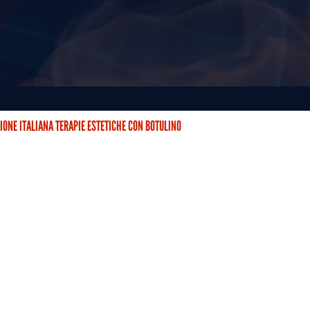
IONE ITALIANA TERAPIE ESTETICHE CON BOTULINO
STETICHE CON BOTULINO (AITEB) È NATA DUE ANNI FA CON…