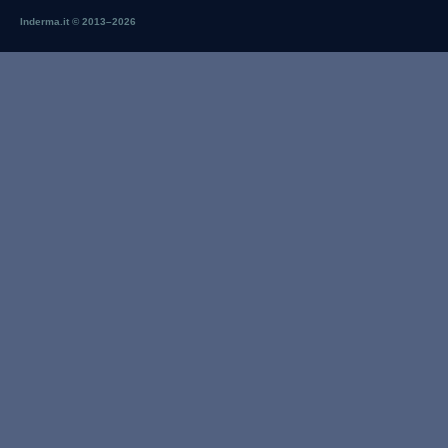
Inderma.it © 2013–
2026