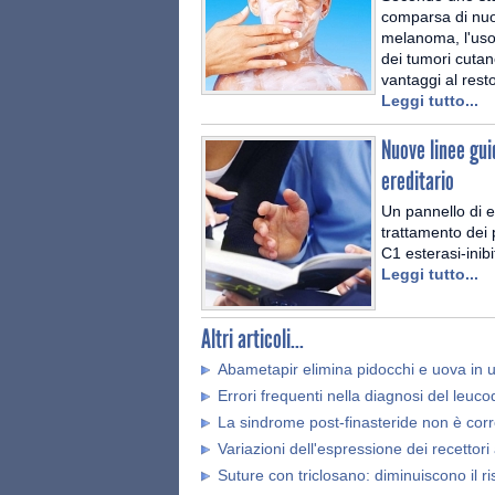
comparsa di nuovi
melanoma, l'uso 
dei tumori cutan
vantaggi al rest
Leggi tutto...
Nuove linee gui
ereditario
Un pannello di e
trattamento dei 
C1 esterasi-inib
Leggi tutto...
Altri articoli...
Abametapir elimina pidocchi e uova in u
Errori frequenti nella diagnosi del le
La sindrome post-finasteride non è corr
Variazioni dell'espressione dei recettor
Suture con triclosano: diminuiscono il ris