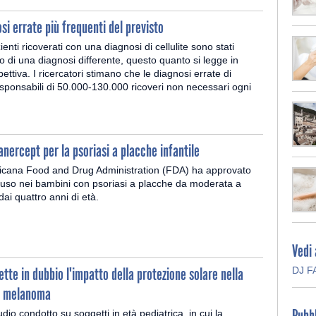
osi errate più frequenti del previsto
enti ricoverati con una diagnosi di cellulite sono stati
o di una diagnosi differente, questo quanto si legge in
pettiva. I ricercatori stimano che le diagnosi errate di
responsabili di 50.000-130.000 ricoveri non necessari ogni
nercept per la psoriasi a placche infantile
cana Food and Drug Administration (FDA) ha approvato
l'uso nei bambini con psoriasi a placche da moderata a
dai quattro anni di età.
Vedi
tte in dubbio l'impatto della protezione solare nella
DJ F
l melanoma
Pubbl
io condotto su soggetti in età pediatrica, in cui la