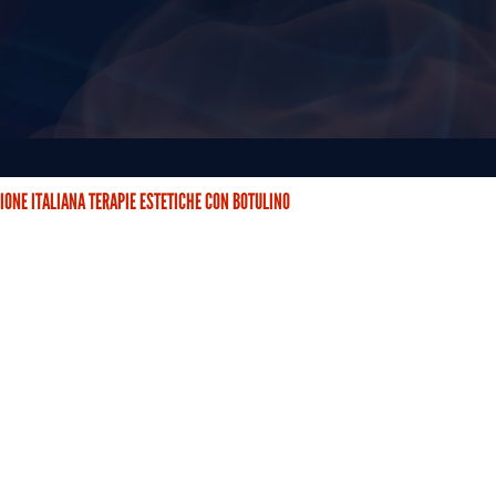
IONE ITALIANA TERAPIE ESTETICHE CON BOTULINO
STETICHE CON BOTULINO (AITEB) È NATA DUE ANNI FA CON…