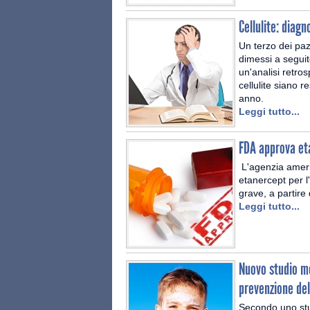
Cellulite: diagn
Un terzo dei pazi
dimessi a seguit
un'analisi retros
cellulite siano 
anno.
Leggi tutto...
FDA approva eta
L'agenzia ameri
etanercept per 
grave, a partire 
Leggi tutto...
Nuovo studio me
prevenzione de
Secondo uno stud