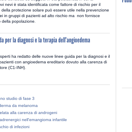
 nevi è stata identificata come fattore di rischio per il
della protezione solare può essere utile nella prevenzione
ei in gruppi di pazienti ad alto rischio ma non fornisce
o della popolazione.
da per la diagnosi e la terapia dell'angioedema
sperti ha redatto delle nuove linee guida per la diagnosi e il
pazienti con angioedema ereditario dovuto alla carenza di
itore (C1-INH).
no studio di fase 3
ucoderma da melanoma
elata alla carenza di androgeni
i adrenergici nell'emangioma infantile
chio di infezioni