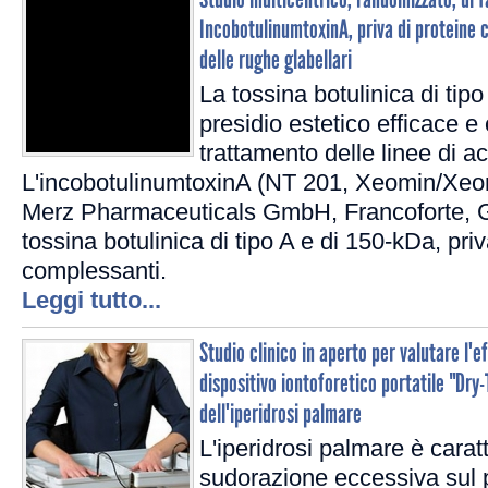
IncobotulinumtoxinA, priva di proteine 
delle rughe glabellari
La tossina botulinica di tip
presidio estetico efficace e 
trattamento delle linee di ac
L'incobotulinumtoxinA (NT 201, Xeomin/Xe
Merz Pharmaceuticals GmbH, Francoforte, 
tossina botulinica di tipo A e di 150-kDa, priv
complessanti.
Leggi tutto...
Studio clinico in aperto per valutare l'ef
dispositivo iontoforetico portatile "Dry
dell'iperidrosi palmare
L'iperidrosi palmare è carat
sudorazione eccessiva sul 