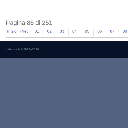
Pagina 86 di 251
Inizio
Prec
81
82
83
84
85
86
87
88
Inderma.it © 2013–
2026